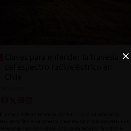
Claves para entender la travesía
del espectro radioeléctrico en
Chile
26.12.2019
El pasado 4 de diciembre de 2019 el
TDLC
dio a conocer su
resolución final en la consulta presentada por la Subsecretaría de
Telecomunicaciones (Subtel). Esta causa tiene por finalidad la