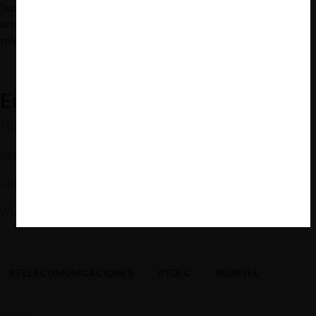
Suprema-, en parte debido a la posible anemia que ha ido
arrastrando por años la autoridad sectorial de
telecomunicaciones.
Enlaces externos:
TDLC – Resolución 59/2019.
Ver aquí
Netline – Recurso de reclamación
.
Ver aquí
Conadecus – Recurso de reclamación
.
Ver aquí
WOM S.A. – Recurso de reclamación
.
Ver aquí
#TELECOMUNICACIONES
#TDLC
#SUBTEL