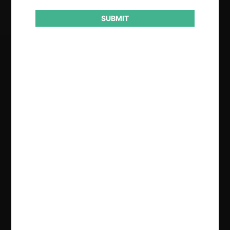
SUBMIT
Regístrate de forma gratuita para
seguir leyendo este contenido
Contenido exclusivo para los usuarios registrados de
CeCo
CREAR UNA CUENTA
INICIAR SESIÓN