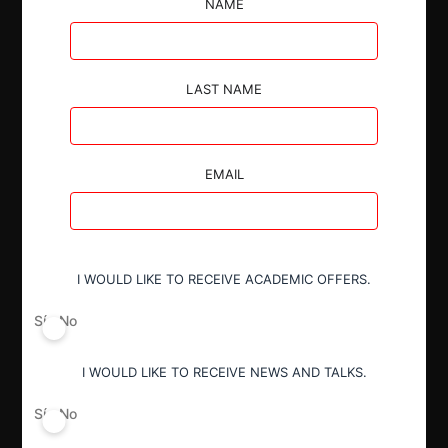
sanciones inicialmente impuestas al considerar
NAME
factores como el menor impacto competitivo, la
duración limitada de la integración y la ausencia de
dolo.
LAST NAME
EMAIL
Autoridad
Superintendencia de Industria y Comercio
I WOULD LIKE TO RECEIVE ACADEMIC OFFERS.
Sí
No
Conducta
Integración no informada
I WOULD LIKE TO RECEIVE NEWS AND TALKS.
Sí
No
Decisión Alcanzada
Sanción