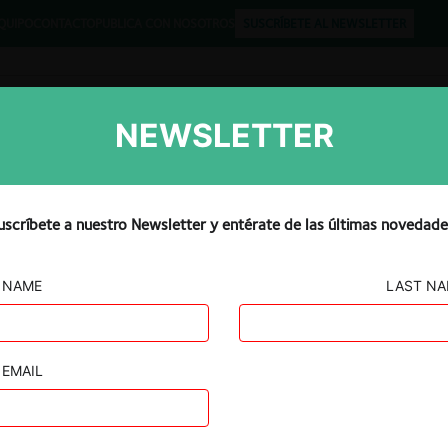
QUIPO
CONTACTO
PUBLICA CON NOSOTROS
SUSCRÍBETE AL NEWSLETTER
NEWSLETTER
Libros
Opinión
Podcast
uscríbete a nuestro Newsletter y entérate de las últimas novedade
NAME
LAST N
MARÍA – CMA
EMAIL
obar la operación de integración
iciones que luego fueron modificados