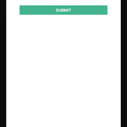
Sanción
SUBMIT
Regístrate de forma gratuita para
seguir leyendo este contenido
Contenido exclusivo para los usuarios registrados de
CeCo
CREAR UNA CUENTA
INICIAR SESIÓN