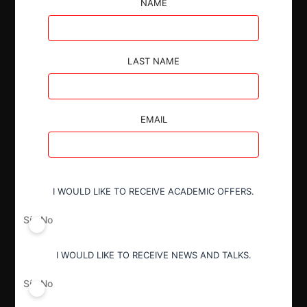
Antioquia, que incluyó acuerdos de precios,
NAME
asignación de cuotas y reparto de clientes, afectando
la libre competencia.
LAST NAME
EMAIL
Autoridad
Superintendencia de Industria y Comercio
I WOULD LIKE TO RECEIVE ACADEMIC OFFERS.
Conducta
Sí
No
Prohibición general (art. 1 Ley 155
1959)
I WOULD LIKE TO RECEIVE NEWS AND TALKS.
Sí
No
Decisión Alcanzada