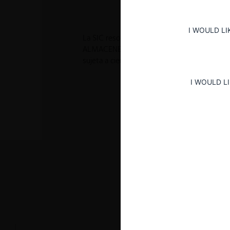
I WOULD LI
La SIC resolvió autorizar la operación de in
ALMACENES ÉXITO S.A. y CAJA DE COMPE
sujeta a ciertos condicionamientos.
I WOULD L