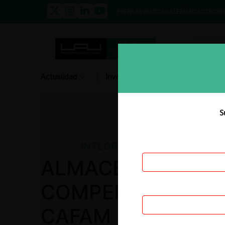
PRENSA
EVENTOS
GALERÍA
NOSOTROS
E
Actualidad
Investigación
Diálogo
S
INTEGRACIONES
ALMACENES ÉXITO
COMPENSACIÓN F
CAFAM