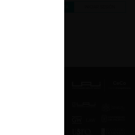
CREAR UNA CUENTA
INICIAR SESIÓN
Av. Presidente Errázuriz 3485, Las
Condes, Santiago de Chile.
Teléfono
(56 2) 2331 1000