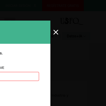
INICIAR SESIÓN
REGÍSTRATE GRATIS
Glosario
Jurisprudencia
Datos+IA
s.
AME
Autoridad
Superintendencia de Industria y
Comercio