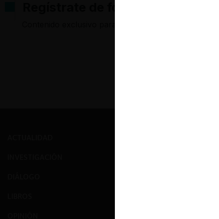
Regístrate de forma gratuita pa
Contenido exclusivo para los usuarios registrados d
ACTUALIDAD
PRENSA
INVESTIGACIÓN
EVENTOS
DIÁLOGO
GALERÍA
LIBROS
NOSOTROS
OPINIÓN
EQUIPO