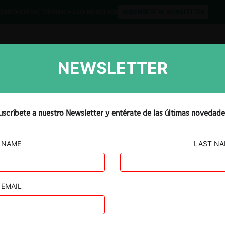
QUIPO
CONTACTO
PUBLICA CON NOSOTROS
SUSCRÍBETE AL NEWSLETTER
NEWSLETTER
Libros
Opinión
Podcast
uscríbete a nuestro Newsletter y entérate de las últimas novedade
NAME
LAST N
 – CAJA DE
AMILIAR
EMAIL