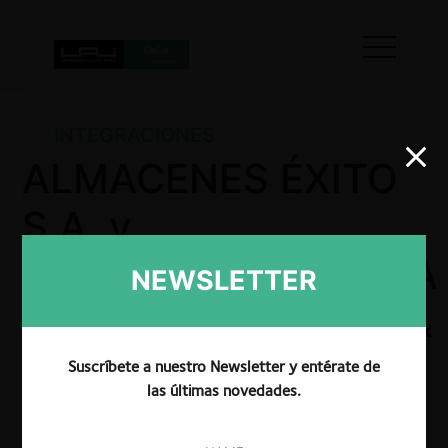
INTEGRACIONES
ALMACENES ÉXITO
S.A. y
COMERCIALIZADORA
NEWSLETTER
GIRALDO Y GÓMEZ &
CÍA S.A.
Suscríbete a nuestro Newsletter y entérate de
las últimas novedades.