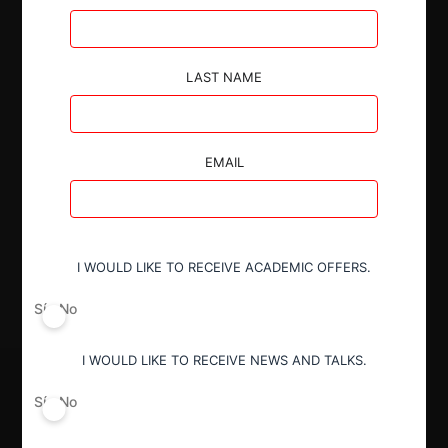
LAST NAME
Autoridad
EMAIL
Superintendencia de Industria y Comercio
Decisión Alcanzada
I WOULD LIKE TO RECEIVE ACADEMIC OFFERS.
Aprobada con condiciones
Sí
No
I WOULD LIKE TO RECEIVE NEWS AND TALKS.
Sí
No