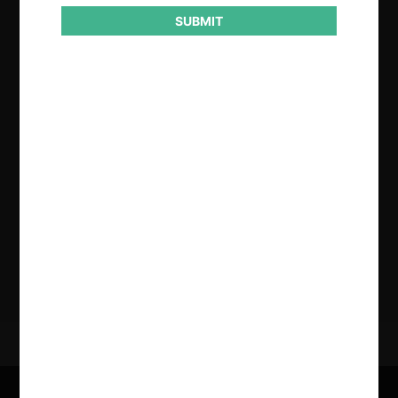
SUBMIT
Regístrate de forma gratuita para
seguir leyendo este contenido
Contenido exclusivo para los usuarios registrados de
CeCo
CREAR UNA CUENTA
INICIAR SESIÓN