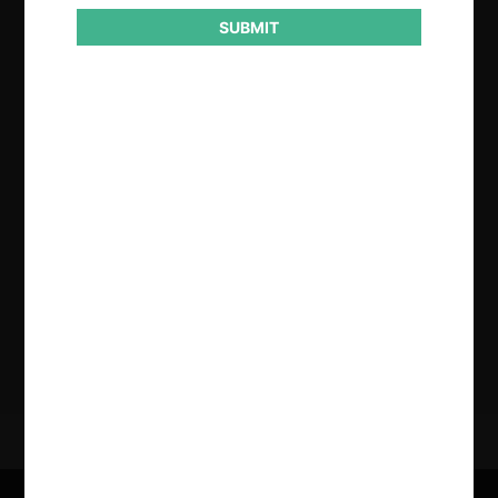
SUBMIT
Regístrate de forma gratuita para
seguir leyendo este contenido
Contenido exclusivo para los usuarios registrados de
CeCo
CREAR UNA CUENTA
INICIAR SESIÓN