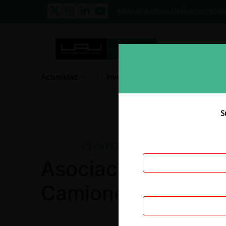
PRENSA
EVENTOS
GALERÍA
NOSOTROS
E
Actualidad
Investigación
Diálogo
S
CONTENCIOSO
Asociación Colomb
Camioneros ACC