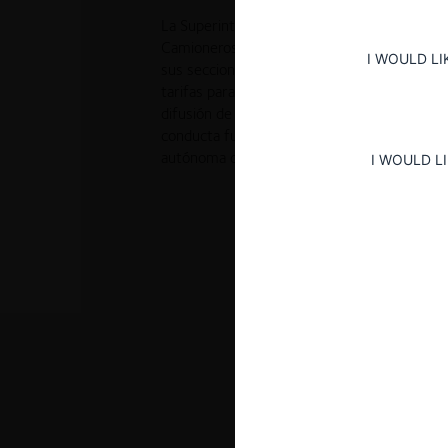
La Superintendencia de Industria y Comercio
Camioneros (ACC), a la Asociación de Transp
I WOULD LI
sus seccionales y a sus representantes por inf
tarifas para el transporte terrestre de carga
difusión de una “tabla de fletes” durante un 
conducta fue considerada contraria a la libre 
autónoma de precios.
I WOULD L