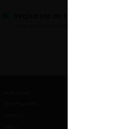
Regístrate de forma gratuita pa
Contenido exclusivo para los usuarios registrados d
ACTUALIDAD
PRENSA
INVESTIGACIÓN
EVENTOS
DIÁLOGO
GALERÍA
LIBROS
NOSOTROS