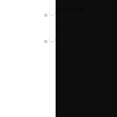
Conducta
Actos anticompetitivos (artículo 48
Sí
No
Decreto 2153)
Decisión Alcanzada
Sanción
Sí
No