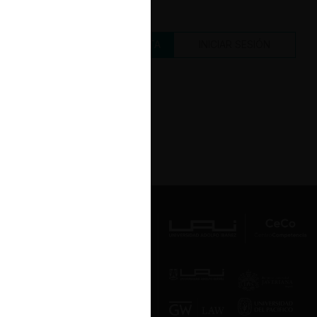
CREAR UNA CUENTA
INICIAR SESIÓN
Av. Presidente Errázuriz 3485, Las
Condes, Santiago de Chile.
Teléfono
(56 2) 2331 1000