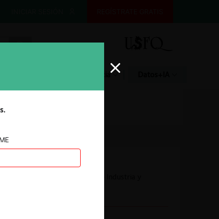
INICIAR SESIÓN
REGÍSTRATE GRATIS
Glosario
Jurisprudencia
Datos+IA
s.
AME
Autoridad
Superintendencia de Industria y
Comercio