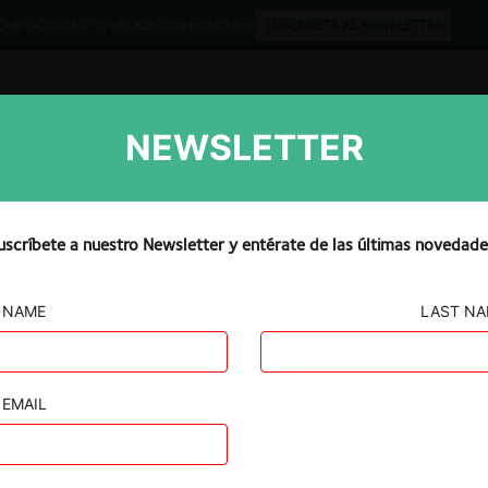
QUIPO
CONTACTO
PUBLICA CON NOSOTROS
SUSCRÍBETE AL NEWSLETTER
NEWSLETTER
Libros
Opinión
Podcast
uscríbete a nuestro Newsletter y entérate de las últimas novedade
NAME
LAST N
iana de
EMAIL