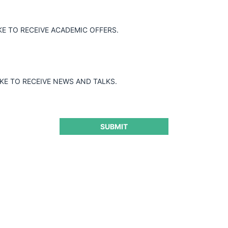
 sancionó a la Asociación Colombiana de
ortadores de Carga (ATC), a varias de
KE TO RECEIVE ACADEMIC OFFERS.
luenciar a sus afiliados en la fijación de
, a través de la creación, promoción y
régimen de libertad tarifaria. La
competencia al restringir la fijación
IKE TO RECEIVE NEWS AND TALKS.
SUBMIT