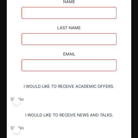
NAME
Mediante Resolución No. 37565 de 2001 la
Superintendencia decidió imponer sanciones a
Cooperativa Tolimense de Transportadores Expreso
Ibagué Ltda. por incumplimiento de instrucciones.
LAST NAME
EMAIL
Autoridad
Superintendencia de Industria y Comercio
I WOULD LIKE TO RECEIVE ACADEMIC OFFERS.
Sí
No
Conducta
Inobservancia de instrucciones
I WOULD LIKE TO RECEIVE NEWS AND TALKS.
Sí
No
Decisión Alcanzada