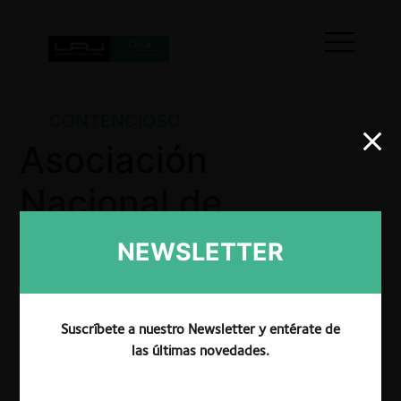
CONTENCIOSO
Asociación
Nacional de
Seguridad Privada
NEWSLETTER
Capítulos Valle,
Cauca y Nariño
Suscríbete a nuestro Newsletter y entérate de
las últimas novedades.