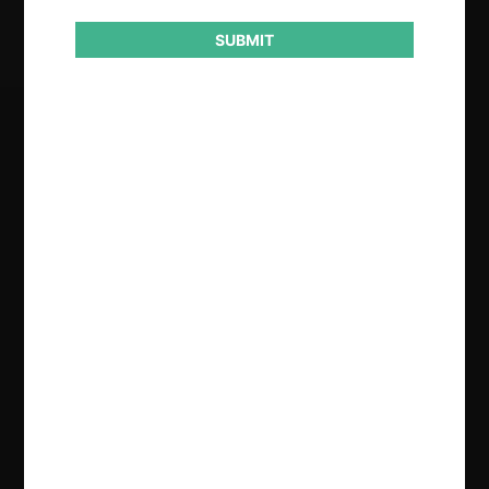
Sanción
SUBMIT
Regístrate de forma gratuita para
seguir leyendo este contenido
Contenido exclusivo para los usuarios registrados de
CeCo
CREAR UNA CUENTA
INICIAR SESIÓN