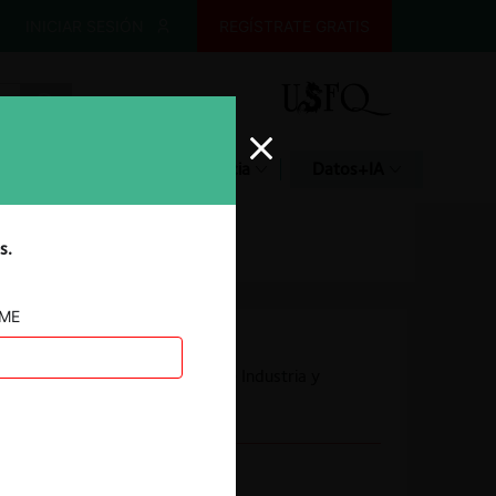
INICIAR SESIÓN
REGÍSTRATE GRATIS
Glosario
Jurisprudencia
Datos+IA
s.
AME
Autoridad
Superintendencia de Industria y
Comercio
Conducta