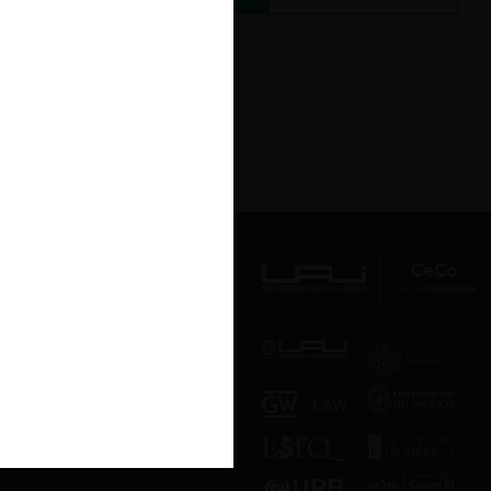
Av. Presidente Errázuriz 3485, Las
Condes, Santiago de Chile.
Teléfono
(56 2) 2331 1000