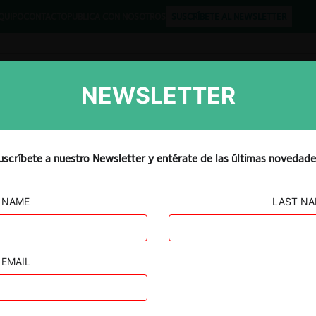
QUIPO
CONTACTO
PUBLICA CON NOSOTROS
SUSCRÍBETE AL NEWSLETTER
NEWSLETTER
Libros
Opinión
Podcast
uscríbete a nuestro Newsletter y entérate de las últimas novedade
NAME
LAST N
EMAIL