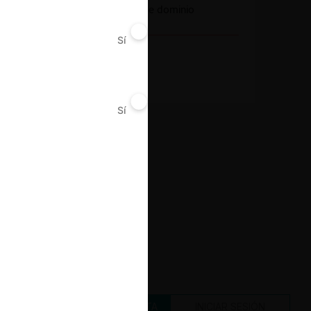
Abuso de posición de dominio
Sí
No
Decisión Alcanzada
Garantías
Sí
No
CREAR UNA CUENTA
INICIAR SESIÓN