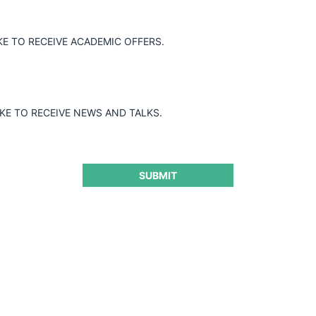
Superintendencia aceptó las garantías
denó la terminación de la investigación.
KE TO RECEIVE ACADEMIC OFFERS.
IKE TO RECEIVE NEWS AND TALKS.
SUBMIT
ra seguir leyendo este contenido