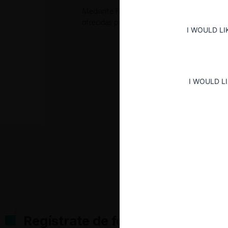
Mediante Resolución No. 20340 de 2022, la 
ofrecidas por BAVARIA y, en consecuencia, or
I WOULD LI
I WOULD L
Regístrate de forma gratuita pa