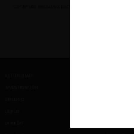
Contenido exclusivo para los usuarios registrados d
ACTUALIDAD
PRENSA
INVESTIGACIÓN
EVENTOS
DIÁLOGO
GALERÍA
LIBROS
NOSOTROS
OPINIÓN
EQUIPO