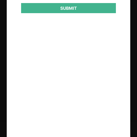
SUBMIT
Regístrate de forma gratuita para
seguir leyendo este contenido
Contenido exclusivo para los usuarios registrados de
CeCo
CREAR UNA CUENTA
INICIAR SESIÓN