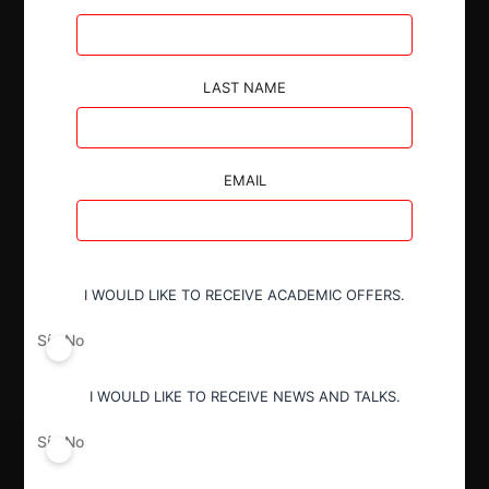
Autoridad
LAST NAME
Superintendencia de Industria y Comercio
EMAIL
Conducta
Prohibición general (art. 1 Ley 155
1959)
I WOULD LIKE TO RECEIVE ACADEMIC OFFERS.
Decisión Alcanzada
Sí
No
Garantías
I WOULD LIKE TO RECEIVE NEWS AND TALKS.
Sí
No