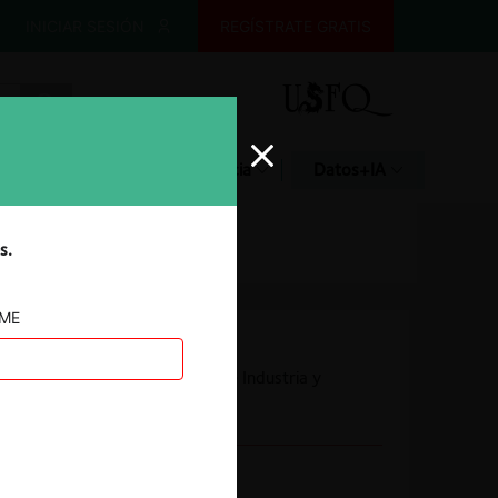
INICIAR SESIÓN
REGÍSTRATE GRATIS
Glosario
Jurisprudencia
Datos+IA
s.
AME
Autoridad
Superintendencia de Industria y
Comercio
Conducta