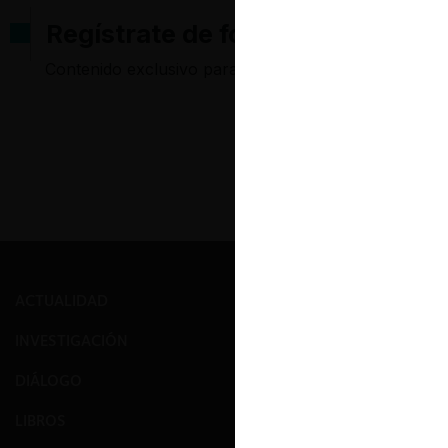
Regístrate de forma gratuita pa
Contenido exclusivo para los usuarios registrados d
ACTUALIDAD
PRENSA
INVESTIGACIÓN
EVENTOS
DIÁLOGO
GALERÍA
LIBROS
NOSOTROS