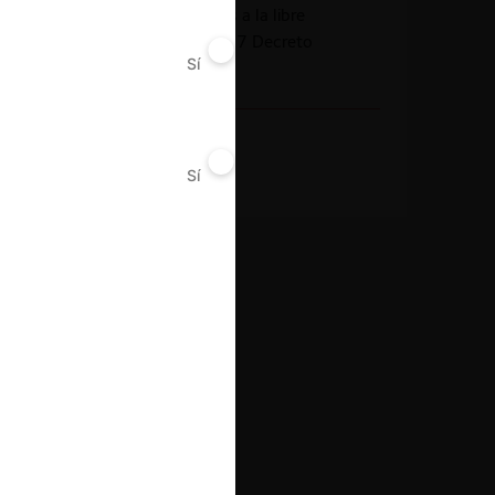
Acuerdos contrarios a la libre
competencia (art. 47 Decreto
Sí
No
2153)
Decisión Alcanzada
Sanción
Sí
No