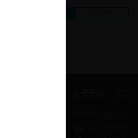
CREAR UNA CUENTA
INICIAR SESIÓN
Av. Presidente Errázuriz 3485, Las
Condes, Santiago de Chile.
Teléfono
(56 2) 2331 1000