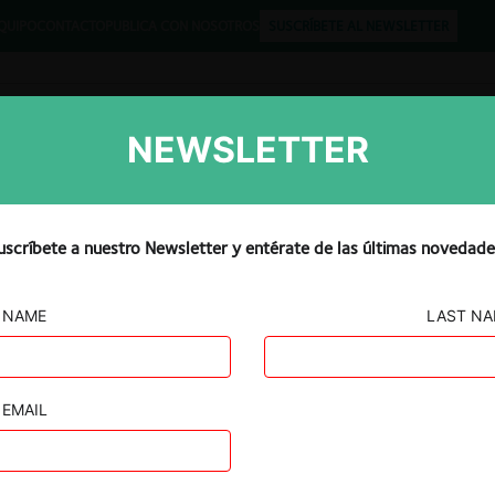
QUIPO
CONTACTO
PUBLICA CON NOSOTROS
SUSCRÍBETE AL NEWSLETTER
NEWSLETTER
Libros
Opinión
Podcast
uscríbete a nuestro Newsletter y entérate de las últimas novedade
NAME
LAST N
 S.A.
EMAIL