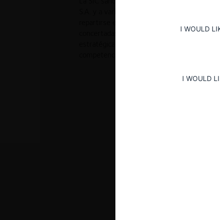
La SIC sancionó a Cementos Argos S.A., Ho
S.A. y a varios de sus representantes por par
repartirse el mercado del cemento Portland 
I WOULD LI
concertadas como aumentos simultáneos de 
estratégica y coordinación a través del ICPC
competencia.
I WOULD L