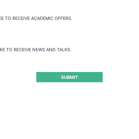
lcim (Colombia) S.A., Cemex Colombia
ticipar en un acuerdo para fijar precios y
Gris Tipo I, mediante prácticas
KE TO RECEIVE ACADEMIC OFFERS.
precios, intercambio de información
, afectando gravemente la libre
IKE TO RECEIVE NEWS AND TALKS.
SUBMIT