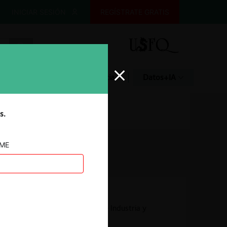
INICIAR SESIÓN
REGÍSTRATE GRATIS
Glosario
Jurisprudencia
Datos+IA
s.
AME
Autoridad
Superintendencia de Industria y
Comercio