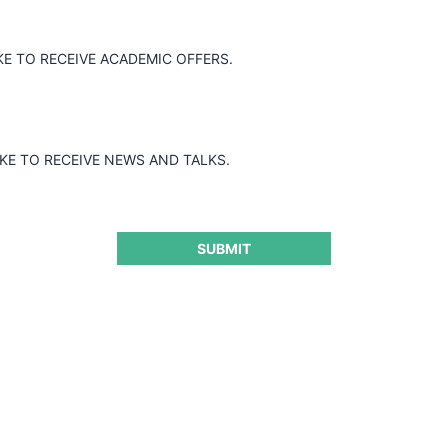
dot y
KE TO RECEIVE ACADEMIC OFFERS.
RANS”
IKE TO RECEIVE NEWS AND TALKS.
stico Automotor y a sus representantes
estación del servicio de revisión técnico-
re 2007 y 2009, con base en evidencia
os. También sancionó a ASO CDA por
SUBMIT
fas sugeridas. La autoridad descartó la
toria.