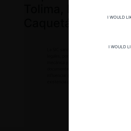
Tolima, Huila, Girar
I WOULD LI
Caquetá “CORPOT
I WOULD L
La SIC sancionó a varios Centros de Diagnó
legales, por acordar precios y coordinar la pr
mecánica y de gases (RTMyG) en Ibagué ent
documental, reuniones y correos electrónic
influenciar precios a través del envío de tari
existencia de caducidad en la acción sanciona