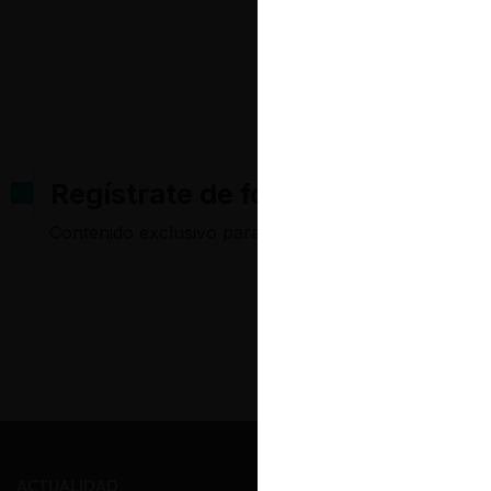
Regístrate de forma gratuita pa
Contenido exclusivo para los usuarios registrados d
ACTUALIDAD
PRENSA