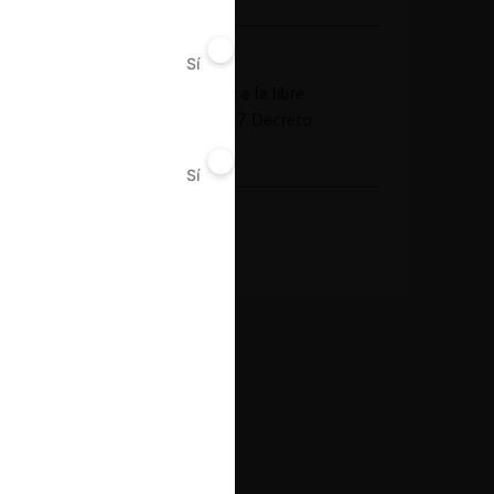
Sí
No
Conducta
Acuerdos contrarios a la libre
competencia (art. 47 Decreto
2153)
Sí
No
Decisión Alcanzada
Sanción