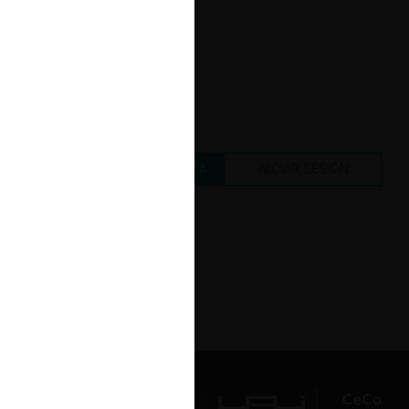
CREAR UNA CUENTA
INICIAR SESIÓN
Av. Presidente Errázuriz 3485, Las
Condes, Santiago de Chile.