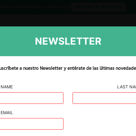
QUIPO
CONTACTO
PUBLICA CON NOSOTROS
SUSCRÍBETE AL NEWSLETTER
NEWSLETTER
Libros
Opinión
Podcast
uscríbete a nuestro Newsletter y entérate de las últimas novedade
NAME
LAST N
tico
ción de
EMAIL
porte del