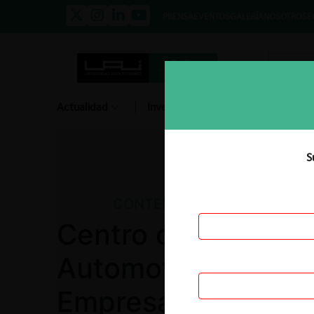
PRENSA
EVENTOS
GALERÍA
NOSOTROS
E
Actualidad
Investigación
Diálogo
S
CONTENCIOSO
Centro de Diagnós
Automotor Corpora
Empresas de Trans