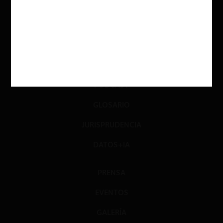
INVESTIGACIÓN
DIÁLOGO
LIBROS
OPINIÓN
PODCAST
GLOSARIO
JURISPRUDENCIA
DATOS+IA
PRENSA
EVENTOS
GALERÍA