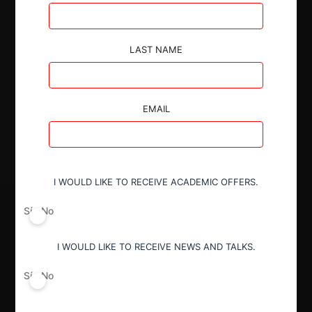
Autoridad
LAST NAME
Superintendencia de Industria y Comercio
EMAIL
Decisión Alcanzada
Aprobada
I WOULD LIKE TO RECEIVE ACADEMIC OFFERS.
Sí
No
I WOULD LIKE TO RECEIVE NEWS AND TALKS.
Sí
No
Regístrate de forma gratuita para