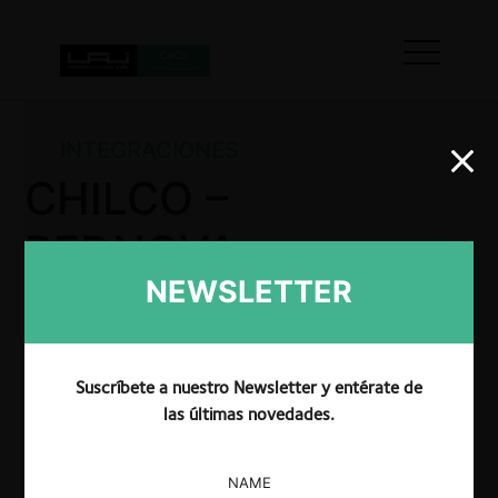
INTEGRACIONES
CHILCO –
REDNOVA
NEWSLETTER
La SIC por Resolución No. 33379 resolvió
AUTORIZAR la operación de integración empresarial
Suscríbete a nuestro Newsletter y entérate de
propuesta entre las partes.
las últimas novedades.
NAME