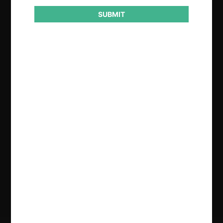
SUBMIT
Regístrate de forma gratuita para
seguir leyendo este contenido
Contenido exclusivo para los usuarios registrados de
CeCo
CREAR UNA CUENTA
INICIAR SESIÓN