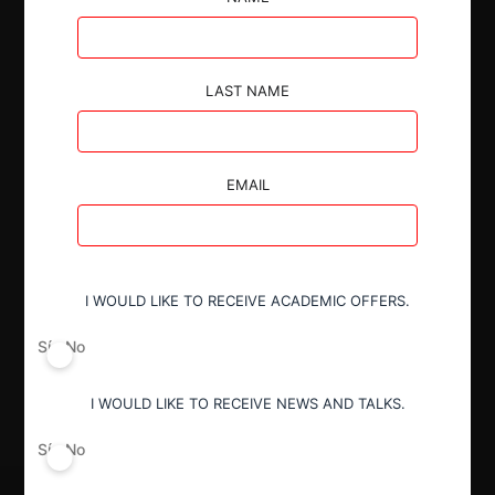
de membranas sólidas impermeabilizantes de
bitumen, la participación de SIKA en Colombia era
marginal y la operación no generaba riesgos
relevantes para la competencia.
LAST NAME
EMAIL
Autoridad
Superintendencia de Industria y Comercio
I WOULD LIKE TO RECEIVE ACADEMIC OFFERS.
Sí
No
Decisión Alcanzada
Aprobada
I WOULD LIKE TO RECEIVE NEWS AND TALKS.
Sí
No