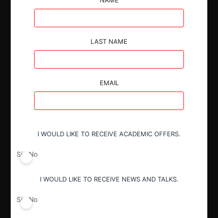
investigados, imponiéndoles millonarias multas.
LAST NAME
Autoridad
EMAIL
Superintendencia de Industria y Comercio
Conducta
I WOULD LIKE TO RECEIVE ACADEMIC OFFERS.
Abuso de posición de dominio
Sí
No
Decisión Alcanzada
I WOULD LIKE TO RECEIVE NEWS AND TALKS.
Sanción
Sí
No