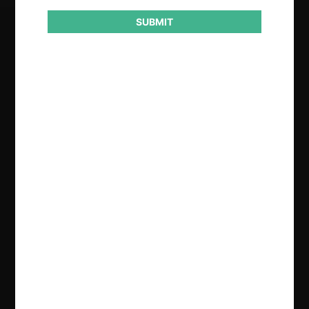
SUBMIT
Regístrate de forma gratuita para
seguir leyendo este contenido
Contenido exclusivo para los usuarios registrados de
CeCo
CREAR UNA CUENTA
INICIAR SESIÓN