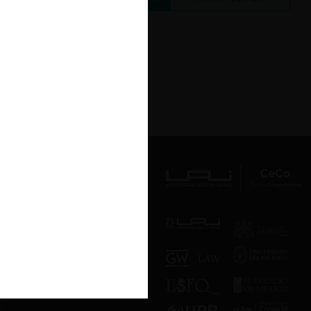
Av. Presidente Errázuriz 3485, Las
Condes, Santiago de Chile.
Teléfono
(56 2) 2331 1000