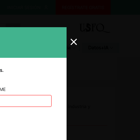
INICIAR SESIÓN
REGÍSTRATE GRATIS
Glosario
Jurisprudencia
Datos+IA
s.
AME
Autoridad
Superintendencia de Industria y
Comercio
Conducta