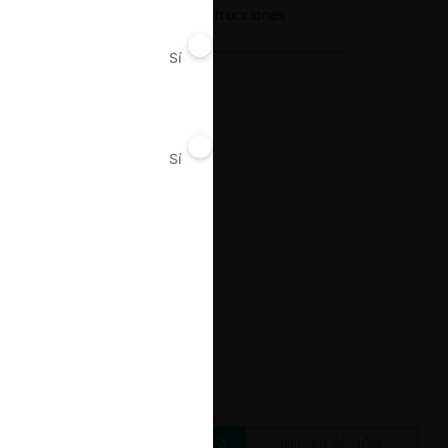
Inobservancia de instrucciones
Sí
No
Decisión Alcanzada
Sanción
Sí
No
CREAR UNA CUENTA
INICIAR SESIÓN