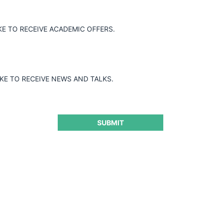
eptiembre de 2014, el Superintendente
la Starcoop por no acatar en debida
KE TO RECEIVE ACADEMIC OFFERS.
por la SIC y obstruir la actuación
IKE TO RECEIVE NEWS AND TALKS.
SUBMIT
ra seguir leyendo este contenido