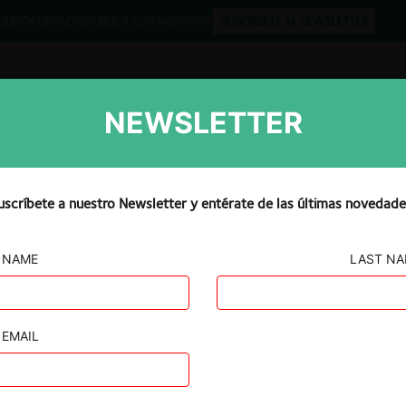
QUIPO
CONTACTO
PUBLICA CON NOSOTROS
SUSCRÍBETE AL NEWSLETTER
NEWSLETTER
Libros
Opinión
Podcast
uscríbete a nuestro Newsletter y entérate de las últimas novedade
NAME
LAST N
ilantes
EMAIL