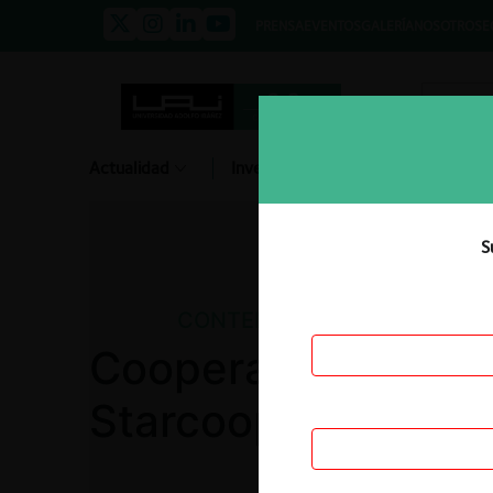
PRENSA
EVENTOS
GALERÍA
NOSOTROS
E
Actualidad
Investigación
Diálogo
S
CONTENCIOSO
Cooperativa de Vig
Starcoop C.T.A.