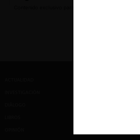
Contenido exclusivo para los usuarios registrados d
ACTUALIDAD
PRENSA
INVESTIGACIÓN
EVENTOS
DIÁLOGO
GALERÍA
LIBROS
NOSOTROS
OPINIÓN
EQUIPO