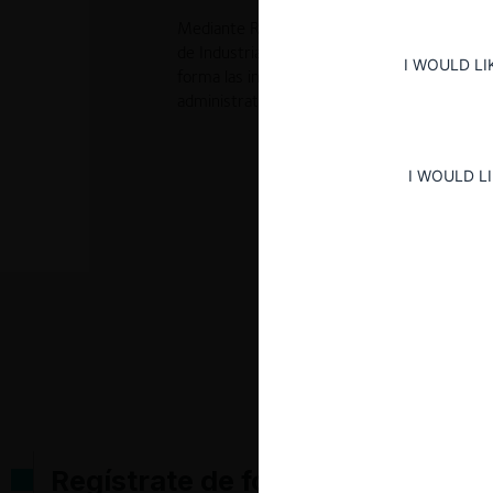
Mediante Resolución No. 58818 de 29 de s
de Industria y Comercio decidió sancionar a 
I WOULD LI
forma las instrucciones y órdenes impartidas 
administrativa que se adelantaba.
I WOULD L
Regístrate de forma gratuita pa