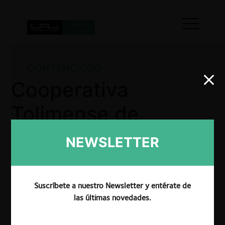
CONTENCIOSO
Cooperativa
Tolimense de
Transportadores
NEWSLETTER
Expreso Ibagué
Ltda
Suscríbete a nuestro Newsletter y entérate de
las últimas novedades.