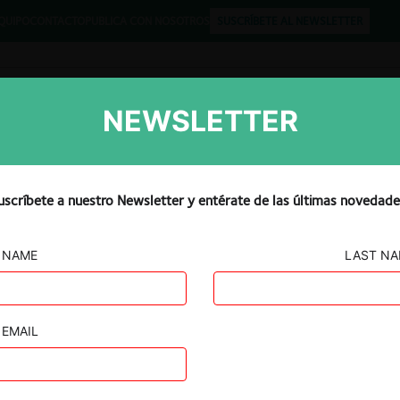
QUIPO
CONTACTO
PUBLICA CON NOSOTROS
SUSCRÍBETE AL NEWSLETTER
NEWSLETTER
Libros
Opinión
Podcast
uscríbete a nuestro Newsletter y entérate de las últimas novedade
NAME
LAST N
ucto y
EMAIL
Bogotá