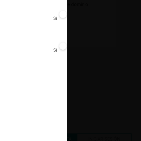
Abuso de posición de dominio
Sí
No
Decisión Alcanzada
Sanción
Sí
No
CREAR UNA CUENTA
INICIAR SESIÓN