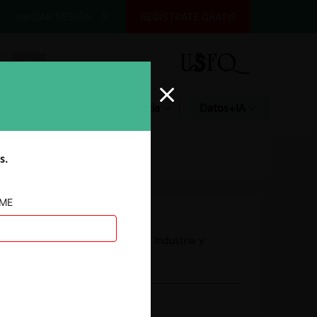
INICIAR SESIÓN
REGÍSTRATE GRATIS
Glosario
Jurisprudencia
Datos+IA
s.
AME
Autoridad
Superintendencia de Industria y
Comercio
Conducta