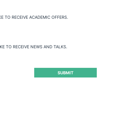
C resolvió declarar responsables a lo
KE TO RECEIVE ACADEMIC OFFERS.
ompetitivas.
IKE TO RECEIVE NEWS AND TALKS.
SUBMIT
ra seguir leyendo este contenido