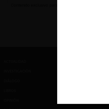
Contenido exclusivo para los usuarios registrados d
ACTUALIDAD
PRENSA
INVESTIGACIÓN
EVENTOS
DIÁLOGO
GALERÍA
LIBROS
NOSOTROS
OPINIÓN
EQUIPO