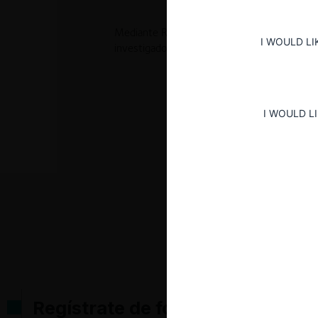
Mediante Resolución No. 53992 de 2012 la SI
I WOULD LI
investigados por incurrir en conductas antic
I WOULD L
Regístrate de forma gratuita pa