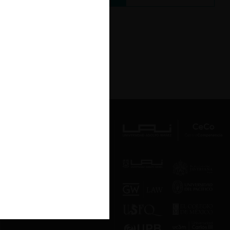
Av. Presidente Errázuriz 3485, Las
Condes, Santiago de Chile.
Teléfono
(56 2) 2331 1000