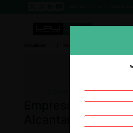
PRENSA
EVENTOS
GALERÍA
NOSOTROS
E
Actualidad
Investigación
Diálogo
S
CONTENCIOSO
Empresa de Acued
Alcantarillado de 