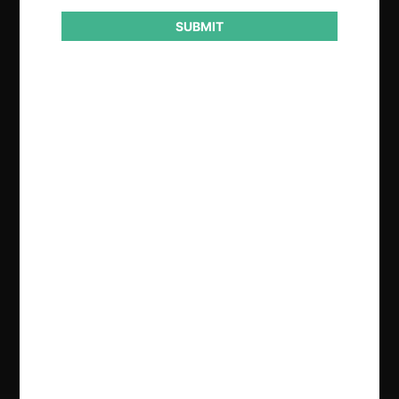
SUBMIT
Regístrate de forma gratuita para
seguir leyendo este contenido
Contenido exclusivo para los usuarios registrados de
CeCo
CREAR UNA CUENTA
INICIAR SESIÓN