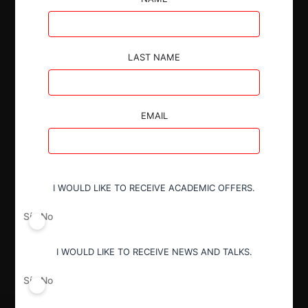
LAST NAME
Autoridad
Superintendencia de Industria y Comercio
EMAIL
Conducta
Abuso de posición de dominio
I WOULD LIKE TO RECEIVE ACADEMIC OFFERS.
Sí
No
Decisión Alcanzada
Sanción
I WOULD LIKE TO RECEIVE NEWS AND TALKS.
Sí
No