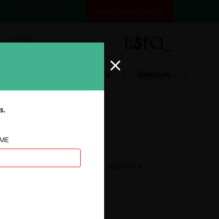
INICIAR SESIÓN
REGÍSTRATE GRATIS
Glosario
Jurisprudencia
Datos+IA
s.
AME
Autoridad
Superintendencia de Industria y
Comercio
Conducta