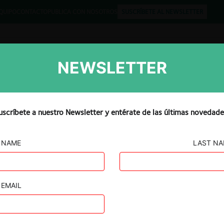
QUIPO
CONTACTO
PUBLICA CON NOSOTROS
SUSCRÍBETE AL NEWSLETTER
NEWSLETTER
Libros
Opinión
Podcast
uscríbete a nuestro Newsletter y entérate de las últimas novedade
NAME
LAST N
 de Medellín
EMAIL