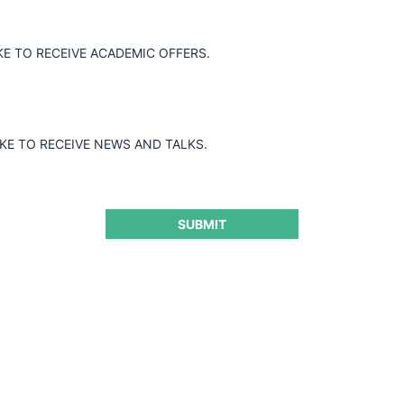
1404 resolvió archivar la investigación en
KE TO RECEIVE ACADEMIC OFFERS.
IKE TO RECEIVE NEWS AND TALKS.
SUBMIT
ra seguir leyendo este contenido