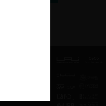
Av. Presidente Errázuriz 3485, Las
Condes, Santiago de Chile.
Teléfono
(56 2) 2331 1000