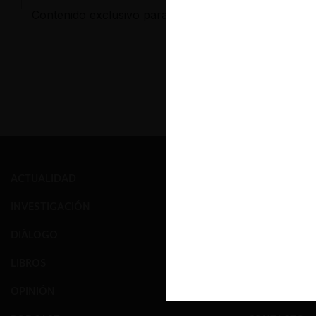
Contenido exclusivo para los usuarios registrados d
ACTUALIDAD
PRENSA
INVESTIGACIÓN
EVENTOS
DIÁLOGO
GALERÍA
LIBROS
NOSOTROS
OPINIÓN
EQUIPO