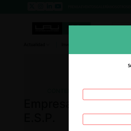
PRENSA
EVENTOS
GALERÍA
NOSOTROS
E
Actualidad
Investigación
Diálogo
S
CONTENCIOSO
Empresas Públicas
E.S.P.