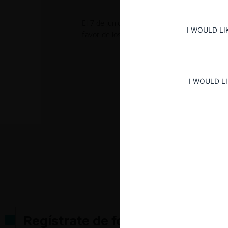
El 7 de junio la SIC Mediante la Resolución 3
I WOULD LI
favor de los investigados.
I WOULD L
Regístrate de forma gratuita pa