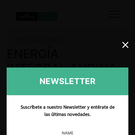
INTEGRACIONES
ENERGÍA
INTEGRAL ANDINA
– SOL CABLE
NEWSLETTER
VISIÓN
Suscríbete a nuestro Newsletter y entérate de
las últimas novedades.
La SIC por Resolución No. 32140 resolvió autorizar
la operación de integración empresarial propuesta
NAME