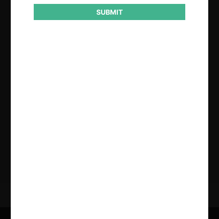
SUBMIT
Regístrate de forma gratuita para
seguir leyendo este contenido
Contenido exclusivo para los usuarios registrados de
CeCo
CREAR UNA CUENTA
INICIAR SESIÓN