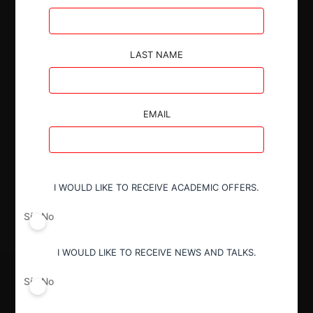
entre las partes con condiciones.
LAST NAME
EMAIL
Autoridad
Superintendencia de Industria y Comercio
Decisión Alcanzada
I WOULD LIKE TO RECEIVE ACADEMIC OFFERS.
Aprobada con condiciones
Sí
No
I WOULD LIKE TO RECEIVE NEWS AND TALKS.
Sí
No