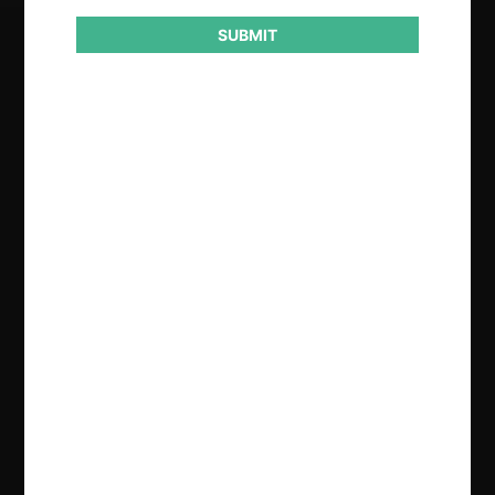
SUBMIT
Regístrate de forma gratuita para
seguir leyendo este contenido
Contenido exclusivo para los usuarios registrados de
CeCo
CREAR UNA CUENTA
INICIAR SESIÓN