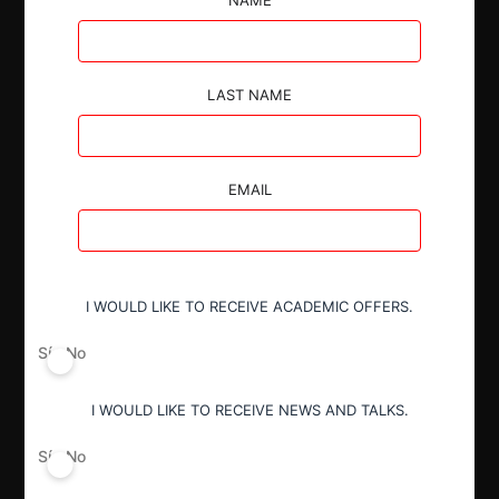
diligencia investigativa.
LAST NAME
Autoridad
EMAIL
Superintendencia de Industria y Comercio
Conducta
I WOULD LIKE TO RECEIVE ACADEMIC OFFERS.
Inobservancia de instrucciones
Sí
No
Decisión Alcanzada
I WOULD LIKE TO RECEIVE NEWS AND TALKS.
Sanción
Sí
No