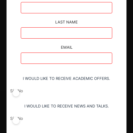
LAST NAME
Autoridad
Superintendencia de Industria y Comercio
EMAIL
Decisión Alcanzada
Aprobada
I WOULD LIKE TO RECEIVE ACADEMIC OFFERS.
Sí
No
I WOULD LIKE TO RECEIVE NEWS AND TALKS.
Sí
No