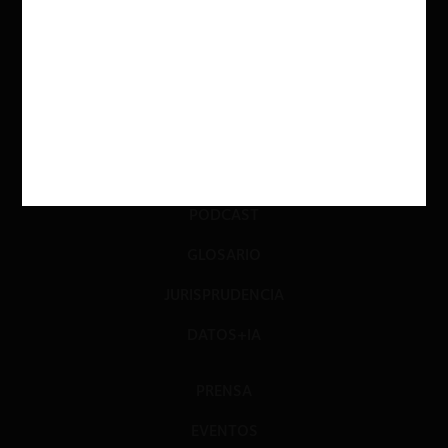
ACTUALIDAD
INVESTIGACIÓN
DIÁLOGO
LIBROS
OPINIÓN
PODCAST
GLOSARIO
JURISPRUDENCIA
DATOS+IA
PRENSA
EVENTOS