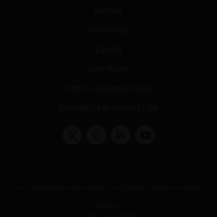
GALERÍA
NOSOTROS
EQUIPO
CONTACTO
PUBLICA CON NOSOTROS
SUSCRÍBETE AL NEWSLETTER
Términos y condiciones y políticas de privacidad
Políticas de Cookies
Av. Presidente Errázuriz 3485, Las Condes, Santiago de Chile.
Teléfono
(56 2) 2331 1000