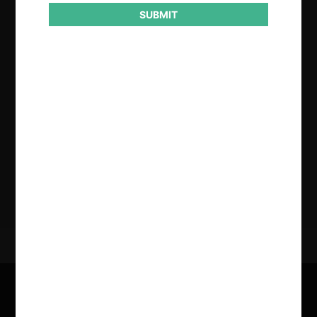
SUBMIT
Regístrate de forma gratuita para
seguir leyendo este contenido
Contenido exclusivo para los usuarios registrados de
CeCo
CREAR UNA CUENTA
INICIAR SESIÓN