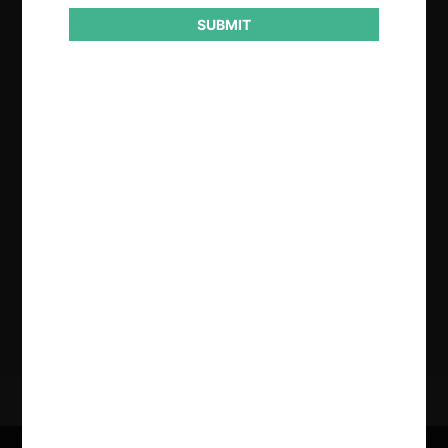
SUBMIT
Regístrate de forma gratuita para
seguir leyendo este contenido
Contenido exclusivo para los usuarios registrados de
CeCo
CREAR UNA CUENTA
INICIAR SESIÓN