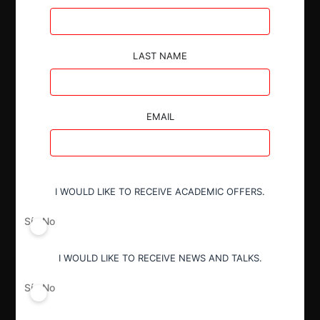
Autoridad
LAST NAME
Superintendencia de Industria y Comercio
EMAIL
Conducta
Abuso de posición de dominio
Decisión Alcanzada
I WOULD LIKE TO RECEIVE ACADEMIC OFFERS.
Sanción
Sí
No
I WOULD LIKE TO RECEIVE NEWS AND TALKS.
Sí
No