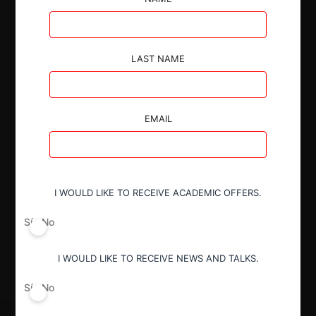
LAST NAME
Autoridad
Superintendencia de Industria y Comercio
EMAIL
Conducta
Integración no informada
I WOULD LIKE TO RECEIVE ACADEMIC OFFERS.
Sí
No
Decisión Alcanzada
Sanción
I WOULD LIKE TO RECEIVE NEWS AND TALKS.
Sí
No