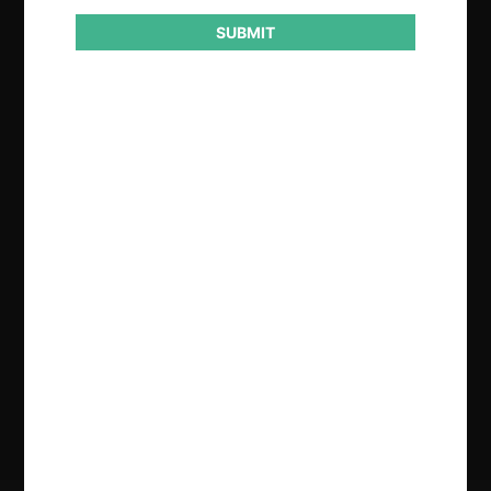
SUBMIT
Regístrate de forma gratuita para
seguir leyendo este contenido
Contenido exclusivo para los usuarios registrados de
CeCo
CREAR UNA CUENTA
INICIAR SESIÓN