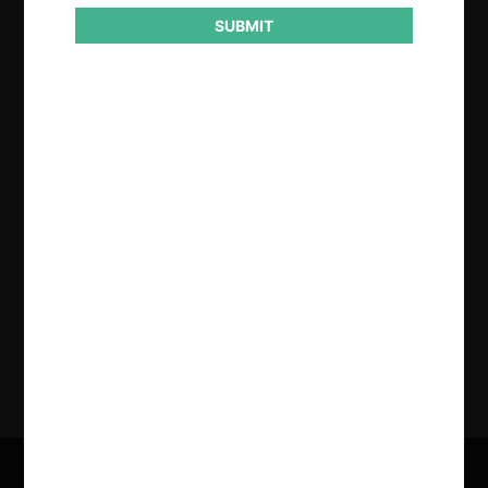
SUBMIT
Regístrate de forma gratuita para
seguir leyendo este contenido
Contenido exclusivo para los usuarios registrados de
CeCo
CREAR UNA CUENTA
INICIAR SESIÓN