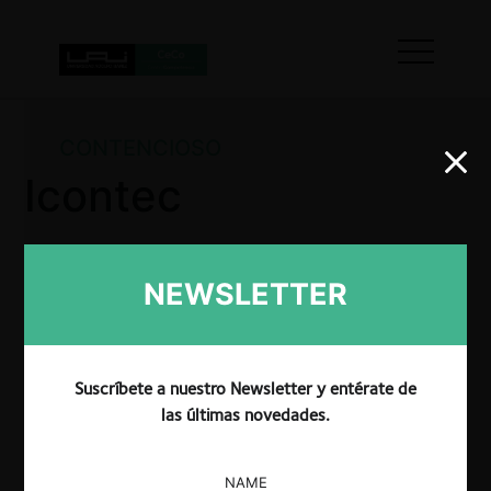
CONTENCIOSO
Icontec
NEWSLETTER
El 29 de noviembre la SIC mediante Resolución
39016 resolvió archivar la investigación en favor de
Icontec.
Suscríbete a nuestro Newsletter y entérate de
las últimas novedades.
NAME