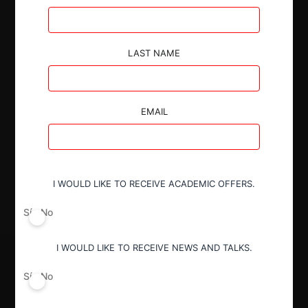
Autoridad
Superintendencia de Industria y Comercio
LAST NAME
Conducta
Prohibición general (art. 1 Ley 155
EMAIL
1959)
Decisión Alcanzada
I WOULD LIKE TO RECEIVE ACADEMIC OFFERS.
Absolución por archivo
Sí
No
I WOULD LIKE TO RECEIVE NEWS AND TALKS.
Sí
No