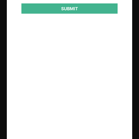
SUBMIT
Regístrate de forma gratuita para
seguir leyendo este contenido
Contenido exclusivo para los usuarios registrados de
CeCo
CREAR UNA CUENTA
INICIAR SESIÓN