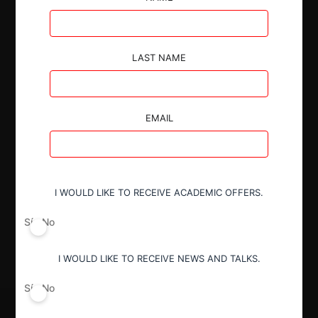
LAST NAME
Autoridad
Superintendencia de Industria y Comercio
EMAIL
Conducta
Inobservancia de instrucciones
I WOULD LIKE TO RECEIVE ACADEMIC OFFERS.
Decisión Alcanzada
Sí
No
Sanción
I WOULD LIKE TO RECEIVE NEWS AND TALKS.
Sí
No