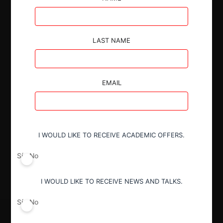
acogió parcialmente el recurso presentado, al
modificar parte de los condicionamientos y
confirmar el resto de su decisión.
LAST NAME
EMAIL
Autoridad
Superintendencia de Industria y Comercio
I WOULD LIKE TO RECEIVE ACADEMIC OFFERS.
Decisión Alcanzada
Sí
No
Aprobada con condiciones
I WOULD LIKE TO RECEIVE NEWS AND TALKS.
Sí
No