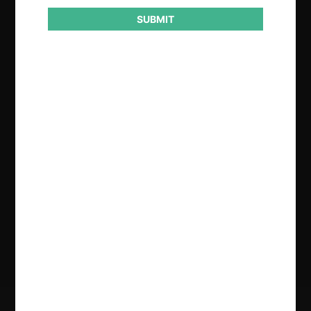
SUBMIT
Regístrate de forma gratuita para
seguir leyendo este contenido
Contenido exclusivo para los usuarios registrados de
CeCo
CREAR UNA CUENTA
INICIAR SESIÓN