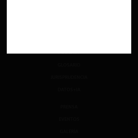
INVESTIGACIÓN
DIÁLOGO
LIBROS
OPINIÓN
PODCAST
GLOSARIO
JURISPRUDENCIA
DATOS+IA
PRENSA
EVENTOS
GALERÍA