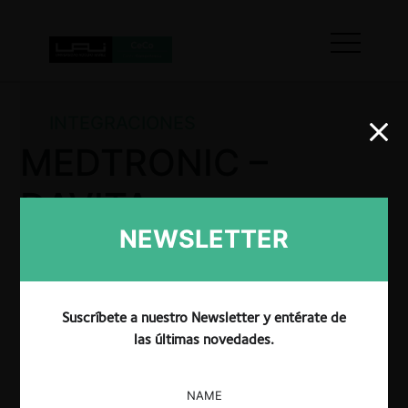
INTEGRACIONES
MEDTRONIC –
DAVITA
NEWSLETTER
La SIC por Resolución No. 4894 resolvió autorizar la
operación de integración empresarial propuesta
Suscríbete a nuestro Newsletter y entérate de
entre las partes.
las últimas novedades.
NAME