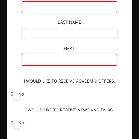
Autoridad
LAST NAME
Superintendencia de Industria y Comercio
EMAIL
Decisión Alcanzada
Aprobada
I WOULD LIKE TO RECEIVE ACADEMIC OFFERS.
Sí
No
I WOULD LIKE TO RECEIVE NEWS AND TALKS.
Sí
No
Regístrate de forma gratuita para