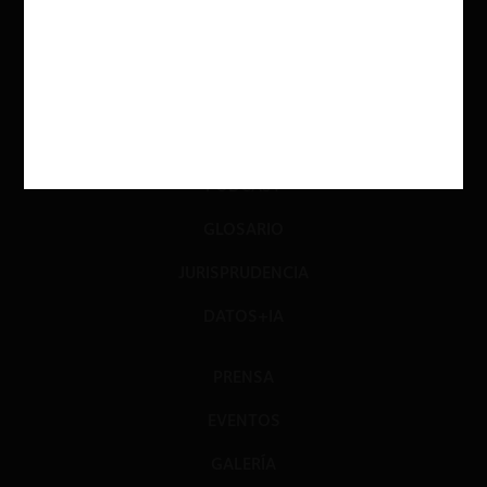
INVESTIGACIÓN
DIÁLOGO
LIBROS
OPINIÓN
PODCAST
GLOSARIO
JURISPRUDENCIA
DATOS+IA
PRENSA
EVENTOS
GALERÍA