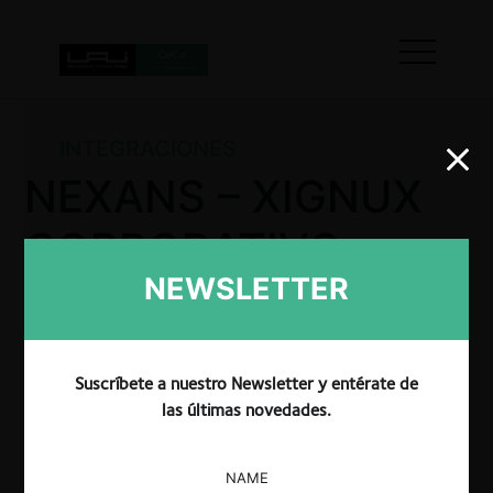
INTEGRACIONES
NEXANS – XIGNUX
CORPORATIVO.
NEWSLETTER
La SIC por Resolución No. 13535 resolvió autorizar
la operación de integración empresarial propuesta
Suscríbete a nuestro Newsletter y entérate de
entre las partes.
las últimas novedades.
NAME