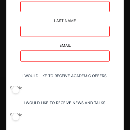
Autoridad
LAST NAME
Superintendencia de Industria y Comercio
EMAIL
Decisión Alcanzada
Aprobada
I WOULD LIKE TO RECEIVE ACADEMIC OFFERS.
Sí
No
I WOULD LIKE TO RECEIVE NEWS AND TALKS.
Sí
No
Regístrate de forma gratuita para