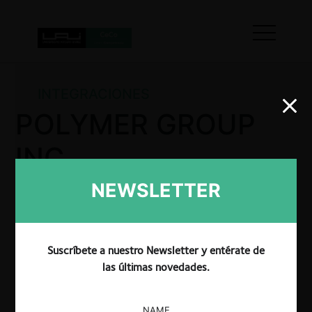
INTEGRACIONES
POLYMER GROUP
INC.
NEWSLETTER
La SIC aprobó sin condicionamientos la adquisición de
Providencia por parte de PGI, operación que
Suscríbete a nuestro Newsletter y entérate de
consolidó la participación de PGI en el mercado
colombiano de fibras no tejidas. Aunque la operación
las últimas novedades.
implicó un aumento significativo de la concentración,
con una participación del 58,79% y un HHI de 3.934,
NAME