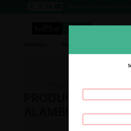
PRENSA
EVENTOS
GALERÍA
NOSOTROS
E
Actualidad
Investigación
Diálogo
S
INTEGRACIONES
PRODUCTORA DE 
ALAMBRES Y MAL