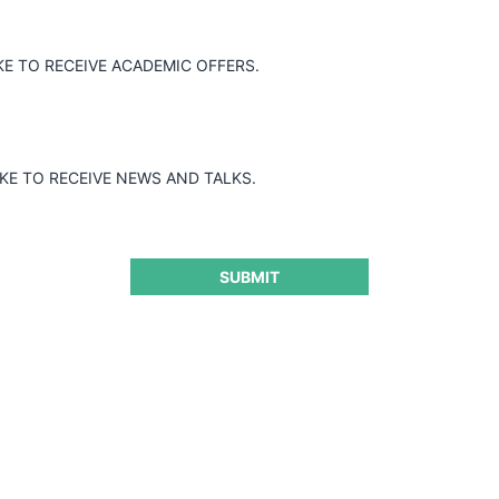
orizar la operación de integración
KE TO RECEIVE ACADEMIC OFFERS.
IKE TO RECEIVE NEWS AND TALKS.
SUBMIT
ra seguir leyendo este contenido
e CeCo