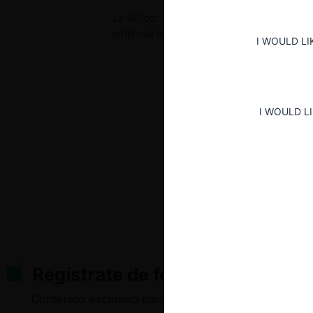
La SIC por Resolución No. 20916 resolvió aut
empresarial propuesta entre las partes.
I WOULD LI
I WOULD L
Regístrate de forma gratuita pa
Contenido exclusivo para los usuarios registrados d