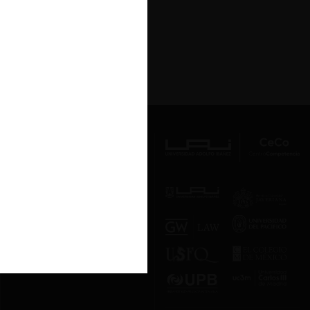
Av. Presidente Errázuriz 3485, Las
Condes, Santiago de Chile.
Teléfono
(56 2) 2331 1000