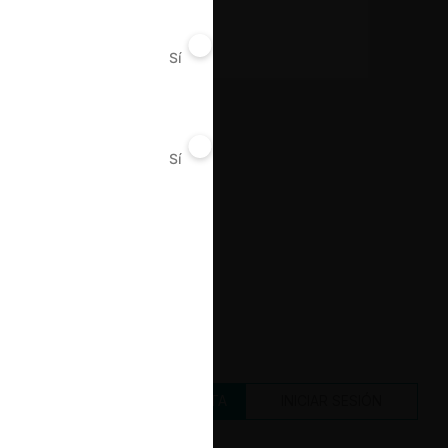
Decisión Alcanzada
Aprobada
Sí
No
Sí
No
CREAR UNA CUENTA
INICIAR SESIÓN