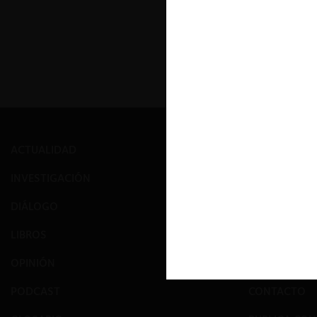
ACTUALIDAD
PRENSA
INVESTIGACIÓN
EVENTOS
DIÁLOGO
GALERÍA
LIBROS
NOSOTROS
OPINIÓN
EQUIPO
PODCAST
CONTACTO