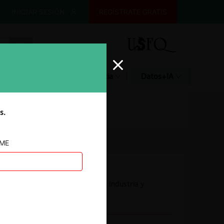
INICIAR SESIÓN
REGÍSTRATE GRATIS
Glosario
Jurisprudencia
Datos+IA
s.
AME
Autoridad
Superintendencia de Industria y
Comercio