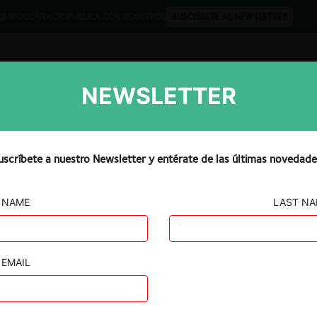
QUIPO
CONTACTO
PUBLICA CON NOSOTROS
SUSCRÍBETE AL NEWSLETTER
NEWSLETTER
Libros
Opinión
Podcast
uscríbete a nuestro Newsletter y entérate de las últimas novedade
NAME
LAST N
ALAMBRES –
LAS
EMAIL