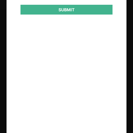
SUBMIT
Regístrate de forma gratuita para
seguir leyendo este contenido
Contenido exclusivo para los usuarios registrados de
CeCo
CREAR UNA CUENTA
INICIAR SESIÓN