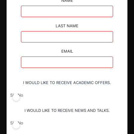
NAME
investigación.
LAST NAME
Autoridad
EMAIL
Superintendencia de Industria y Comercio
Conducta
I WOULD LIKE TO RECEIVE ACADEMIC OFFERS.
Acuerdos contrarios a la libre
competencia (art. 47 Decreto 2153)
Sí
No
I WOULD LIKE TO RECEIVE NEWS AND TALKS.
Decisión Alcanzada
Garantías
Sí
No