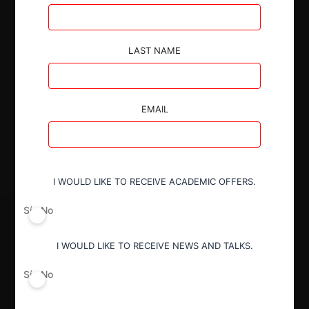
LAST NAME
Autoridad
Superintendencia de Industria y Comercio
EMAIL
Decisión Alcanzada
Aprobada con condiciones
I WOULD LIKE TO RECEIVE ACADEMIC OFFERS.
Sí
No
I WOULD LIKE TO RECEIVE NEWS AND TALKS.
Sí
No