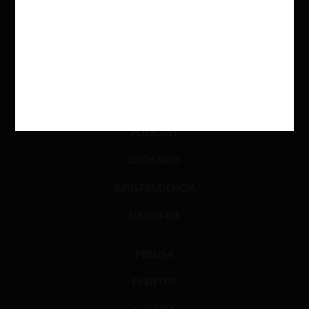
INVESTIGACIÓN
DIÁLOGO
LIBROS
OPINIÓN
PODCAST
GLOSARIO
JURISPRUDENCIA
DATOS+IA
PRENSA
EVENTOS