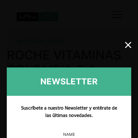
INTEGRACIONES
ROCHE VITAMINAS
COLOMBIA S.A.
NEWSLETTER
La SIC resolvió no objetar la operación de
intregración informada por las empresas, siempre y
Suscríbete a nuestro Newsletter y entérate de
cuando cumplieran las condiciones formuladas por
las últimas novedades.
dicha autoridad.
NAME