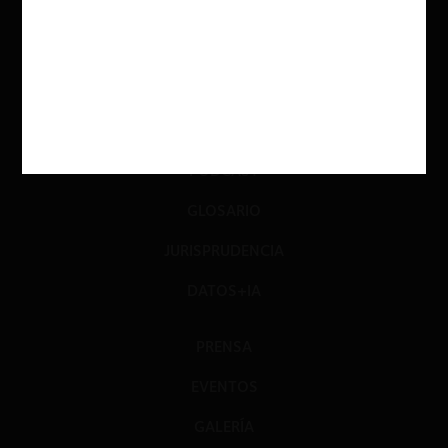
INVESTIGACIÓN
DIÁLOGO
LIBROS
OPINIÓN
PODCAST
GLOSARIO
JURISPRUDENCIA
DATOS+IA
PRENSA
EVENTOS
GALERÍA