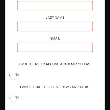
Autoridad
LAST NAME
Superintendencia de Industria y Comercio
EMAIL
Decisión Alcanzada
Aprobada
I WOULD LIKE TO RECEIVE ACADEMIC OFFERS.
Sí
No
I WOULD LIKE TO RECEIVE NEWS AND TALKS.
Sí
No
Regístrate de forma gratuita para