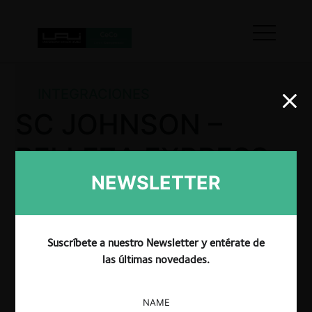
INTEGRACIONES
SC JOHNSON –
BELLEZA EXPRESS
NEWSLETTER
La SIC por Resolución No. 19380 resolvió autorizar
la operación de integración empresarial propuesta
Suscríbete a nuestro Newsletter y entérate de
entre las partes.
las últimas novedades.
NAME