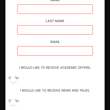
La SIC por Resolución No. 83647 resolvió autorizar
la operación de integración empresarial propuesta
LAST NAME
entre las partes con condiciones.
EMAIL
Autoridad
I WOULD LIKE TO RECEIVE ACADEMIC OFFERS.
Superintendencia de Industria y Comercio
Sí
No
Decisión Alcanzada
I WOULD LIKE TO RECEIVE NEWS AND TALKS.
Aprobada con condiciones
Sí
No