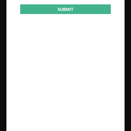
SUBMIT
Regístrate de forma gratuita para
seguir leyendo este contenido
Contenido exclusivo para los usuarios registrados de
CeCo
CREAR UNA CUENTA
INICIAR SESIÓN