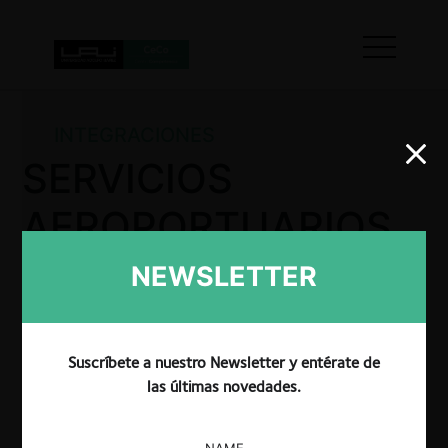
INTEGRACIONES
SERVICIOS
AEROPORTUARIOS
INTEGRADOS –
NEWSLETTER
SOCIEDAD DE
APOYO
Suscríbete a nuestro Newsletter y entérate de
las últimas novedades.
AERONÁUTICO
NAME