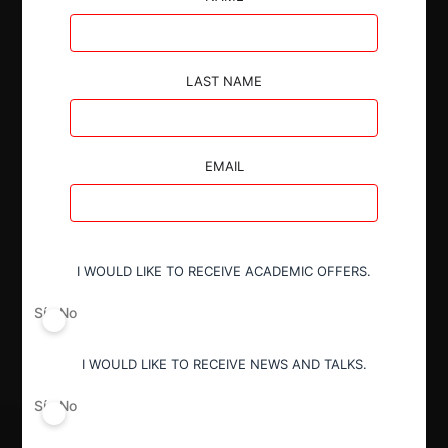
LAST NAME
Autoridad
Superintendencia de Industria y Comercio
EMAIL
Conducta
Inobservancia de instrucciones
I WOULD LIKE TO RECEIVE ACADEMIC OFFERS.
Decisión Alcanzada
Sí
No
Sanción
I WOULD LIKE TO RECEIVE NEWS AND TALKS.
Sí
No