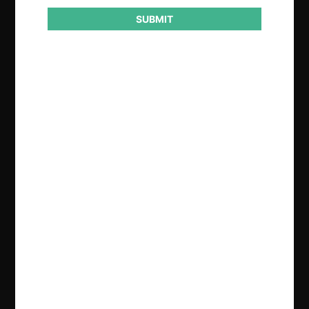
SUBMIT
Regístrate de forma gratuita para
seguir leyendo este contenido
Contenido exclusivo para los usuarios registrados de
CeCo
CREAR UNA CUENTA
INICIAR SESIÓN