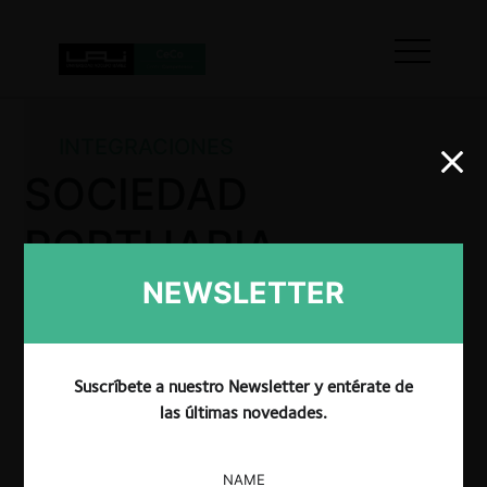
INTEGRACIONES
SOCIEDAD
PORTUARIA
PUERTO BAHÍA –
NEWSLETTER
INVERSIONES GLP
Suscríbete a nuestro Newsletter y entérate de
las últimas novedades.
La SIC por Resolución No. 61552 resolvió autorizar
la operación de integración empresarial propuesta
NAME