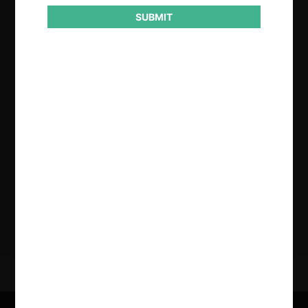
SUBMIT
Regístrate de forma gratuita para
seguir leyendo este contenido
Contenido exclusivo para los usuarios registrados de
CeCo
CREAR UNA CUENTA
INICIAR SESIÓN