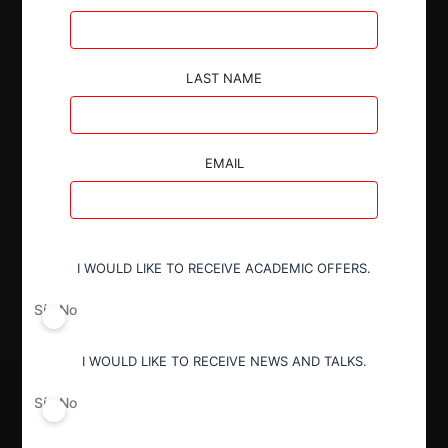
entre las partes.
LAST NAME
EMAIL
Autoridad
Superintendencia de Industria y Comercio
Decisión Alcanzada
I WOULD LIKE TO RECEIVE ACADEMIC OFFERS.
Aprobada
Sí
No
I WOULD LIKE TO RECEIVE NEWS AND TALKS.
Sí
No