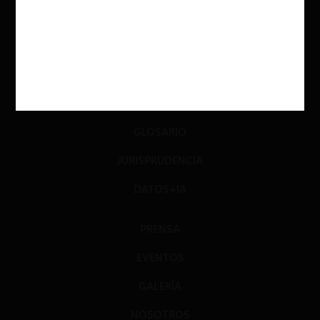
DIÁLOGO
LIBROS
OPINIÓN
PODCAST
GLOSARIO
JURISPRUDENCIA
DATOS+IA
PRENSA
EVENTOS
GALERÍA
NOSOTROS