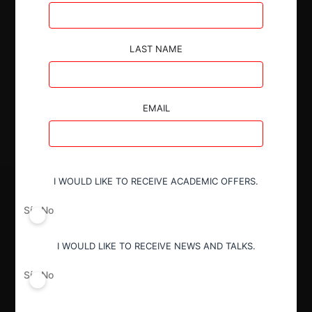
Autoridad
LAST NAME
Superintendencia de Industria y Comercio
Decisión Alcanzada
EMAIL
Aprobada
I WOULD LIKE TO RECEIVE ACADEMIC OFFERS.
Sí
No
I WOULD LIKE TO RECEIVE NEWS AND TALKS.
Sí
No
Regístrate de forma gratuita para
seguir leyendo este contenido