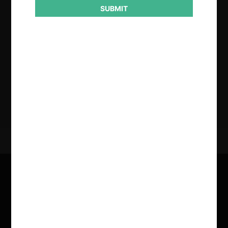
SUBMIT
Contenido exclusivo para los usuarios registrados de
CeCo
CREAR UNA CUENTA
INICIAR SESIÓN