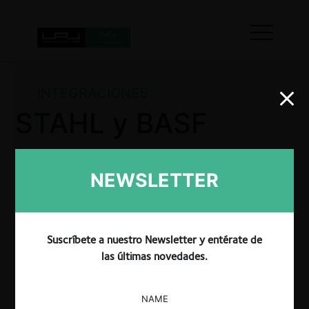
INTEGRACIONES
STAHL y BASF
NEWSLETTER
La Superintendencia de Industria y Comercio aprobó
sin condicionamientos la operación de integración
empresarial entre Productos Stahl de Colombia S.A.
y BASF Química Colombiana S.A.
Suscríbete a nuestro Newsletter y entérate de
las últimas novedades.
NAME