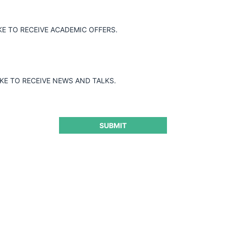
la Superintendencia de Industria y
KE TO RECEIVE ACADEMIC OFFERS.
as de Thomas de la Rue A.G., De la Rue
ción de la investigación.
IKE TO RECEIVE NEWS AND TALKS.
SUBMIT