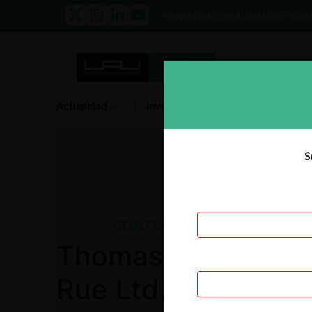
PRENSA
EVENTOS
GALERÍA
NOSOTROS
E
Actualidad
Investigación
Diálogo
S
CONTENCIOSO
Thomas de la Rue A
Rue Ltd.