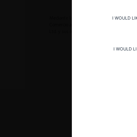
Mediante la Resolución No. 34700 de 2001, 
I WOULD LI
Comercio aceptó el ofrecimiento de garantí
Ltd. y sus representantes y ordenó la termina
I WOULD L