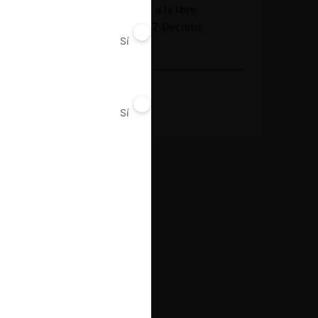
Acuerdos contrarios a la libre
competencia (art. 47 Decreto
Sí
No
2153)
Decisión Alcanzada
Garantías
Sí
No