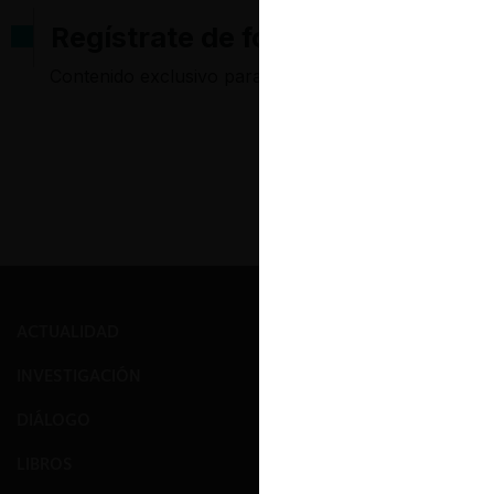
Regístrate de forma gratuita pa
Contenido exclusivo para los usuarios registrados d
ACTUALIDAD
PRENSA
INVESTIGACIÓN
EVENTOS
DIÁLOGO
GALERÍA
LIBROS
NOSOTROS