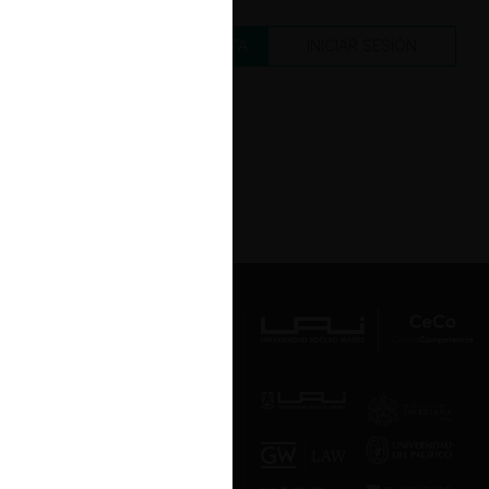
CREAR UNA CUENTA
INICIAR SESIÓN
Av. Presidente Errázuriz 3485, Las
Condes, Santiago de Chile.
Teléfono
(56 2) 2331 1000