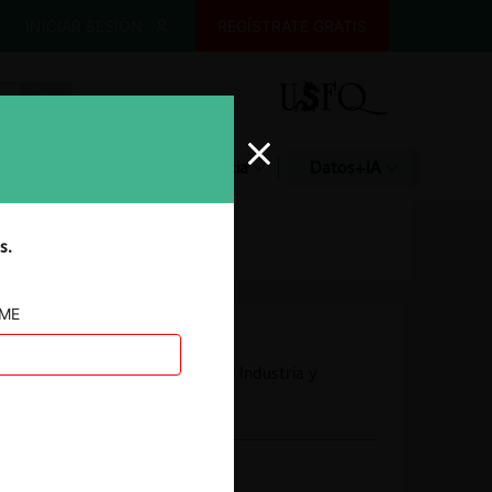
INICIAR SESIÓN
REGÍSTRATE GRATIS
Glosario
Jurisprudencia
Datos+IA
s.
AME
Autoridad
Superintendencia de Industria y
Comercio
Conducta