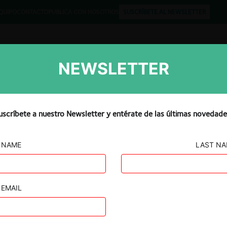
QUIPO
CONTACTO
PUBLICA CON NOSOTROS
SUSCRÍBETE AL NEWSLETTER
NEWSLETTER
Libros
Opinión
Podcast
uscríbete a nuestro Newsletter y entérate de las últimas novedade
NAME
LAST N
.G., De la
EMAIL