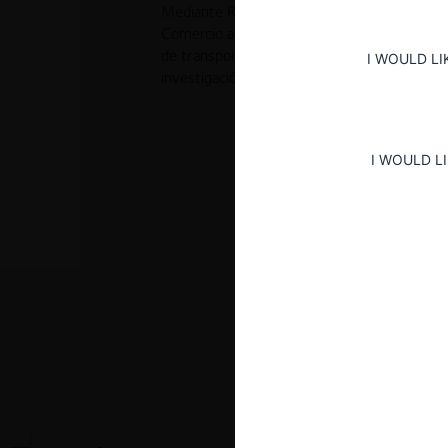
Mediante Resolución No. 20337 de 2007, la 
Comercio aceptó las garantías ofrecidas por
de transporte y sus representantes, y ordenó
I WOULD LI
investigación.
I WOULD L