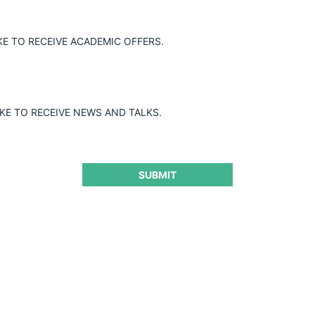
Superintendencia de Industria y
 Transportes Alianza S.A., otras empresas
 la terminación anticipada de la
KE TO RECEIVE ACADEMIC OFFERS.
IKE TO RECEIVE NEWS AND TALKS.
SUBMIT