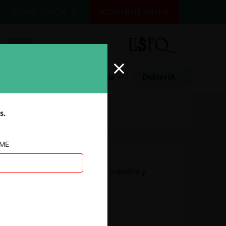
INICIAR SESIÓN
REGÍSTRATE GRATIS
Glosario
Jurisprudencia
Datos+IA
s.
AME
Autoridad
Superintendencia de Industria y
Comercio
Conducta