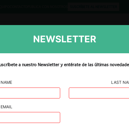
QUIPO
CONTACTO
PUBLICA CON NOSOTROS
SUSCRÍBETE AL NEWSLETTER
NEWSLETTER
Libros
Opinión
Podcast
uscríbete a nuestro Newsletter y entérate de las últimas novedade
NAME
LAST N
a S.A.
EMAIL