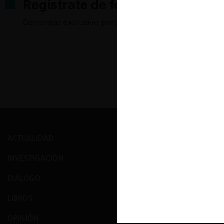
Regístrate de forma gratuita pa
Contenido exclusivo para los usuarios registrados d
ACTUALIDAD
PRENSA
INVESTIGACIÓN
EVENTOS
DIÁLOGO
GALERÍA
LIBROS
NOSOTROS
OPINIÓN
EQUIPO