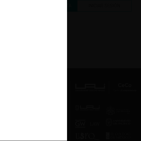
CREAR UNA CUENTA
INICIAR SESIÓN
Av. Presidente Errázuriz 3485, Las
Condes, Santiago de Chile.
Teléfono
(56 2) 2331 1000