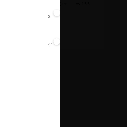
Prohibición general (art. 1 Ley 155
1959)
Sí
No
Decisión Alcanzada
Garantías
Sí
No