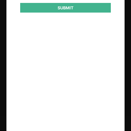
SUBMIT
Regístrate de forma gratuita para
seguir leyendo este contenido
Contenido exclusivo para los usuarios registrados de
CeCo
CREAR UNA CUENTA
INICIAR SESIÓN