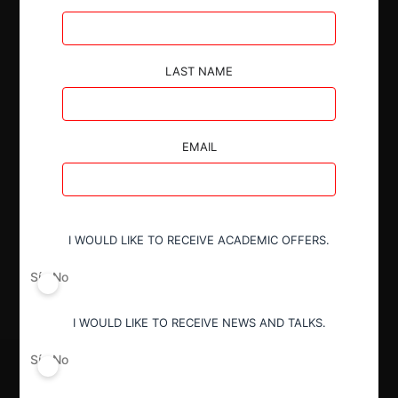
posteriormente confirmó, al conocer de un recurso
de reposción.
LAST NAME
EMAIL
Autoridad
Superintendencia de Industria y Comercio
I WOULD LIKE TO RECEIVE ACADEMIC OFFERS.
Decisión Alcanzada
Sí
No
Objetada
I WOULD LIKE TO RECEIVE NEWS AND TALKS.
Sí
No