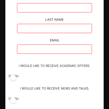
Autoridad
LAST NAME
Superintendencia de Industria y Comercio
EMAIL
Conducta
Acuerdos contrarios a la libre
competencia (art. 47 Decreto 2153)
I WOULD LIKE TO RECEIVE ACADEMIC OFFERS.
Decisión Alcanzada
Sí
No
Absolución por archivo
I WOULD LIKE TO RECEIVE NEWS AND TALKS.
Sí
No