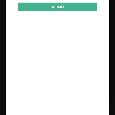
SUBMIT
Regístrate de forma gratuita para
seguir leyendo este contenido
Contenido exclusivo para los usuarios registrados de
CeCo
CREAR UNA CUENTA
INICIAR SESIÓN