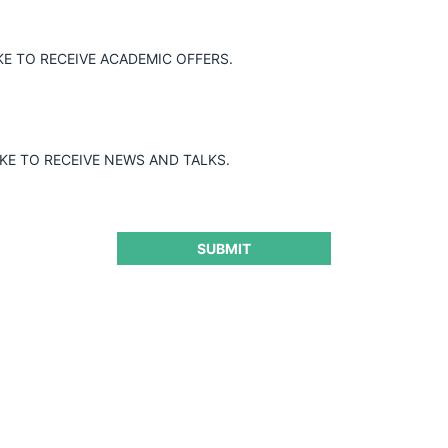
or Héctor Eduardo Ríos Fuentes por
l Artículo 47 del Decreto 2153 de 1992.
ionar a las personas naturales vinculadas
KE TO RECEIVE ACADEMIC OFFERS.
en el comportamiento sancionable
l Decreto 2153 de 1992, modificado por el
o, la SIC decidió archivar la
ejía.
IKE TO RECEIVE NEWS AND TALKS.
SUBMIT