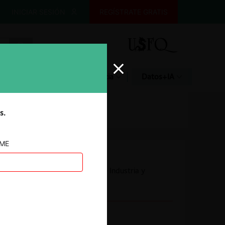
INICIAR SESIÓN
REGÍSTRATE GRATIS
Glosario
Jurisprudencia
Datos+IA
s.
AME
Autoridad
Superintendencia de Industria y
Comercio
Conducta