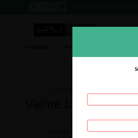
PRENSA
EVENTOS
GALERÍA
NOSOTROS
E
Actualidad
Investigación
Diálogo
S
CONTENCIOSO
Valme Ltda
Mediante Resolución 40875 la SIC resolvió d