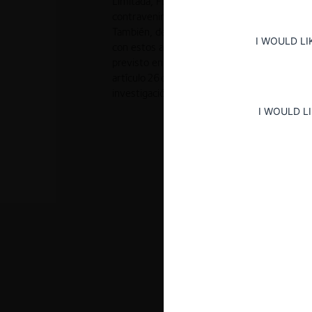
Limitada, Fundación Colombia Viva Y El Señ
contravenir lo dispuesto en el numeral 9 de
También, decidió declarar responsable y sanc
I WOULD LI
con estos agentes de mercado por incurrir 
previsto en el numeral 16 del artículo 4 de
artículo 26 de la Ley 1340 de 2009. Por últim
investigación en favor de Brian Joel Valero M
I WOULD L