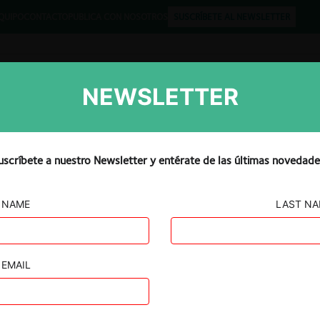
QUIPO
CONTACTO
PUBLICA CON NOSOTROS
SUSCRÍBETE AL NEWSLETTER
NEWSLETTER
Libros
Opinión
Podcast
uscríbete a nuestro Newsletter y entérate de las últimas novedade
NAME
LAST N
EMAIL
eclarar responsable y sancionar a Valme