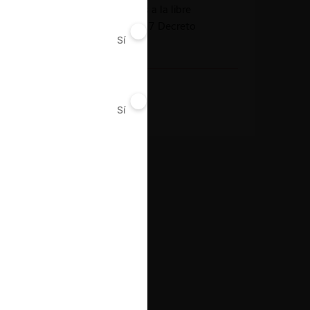
Acuerdos contrarios a la libre
competencia (art. 47 Decreto
Sí
No
2153)
Decisión Alcanzada
Sanción
Sí
No