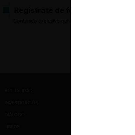
Regístrate de forma gratuita pa
Contenido exclusivo para los usuarios registrados d
ACTUALIDAD
PRENSA
INVESTIGACIÓN
EVENTOS
DIÁLOGO
GALERÍA
LIBROS
NOSOTROS