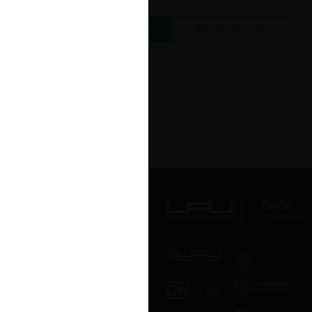
CREAR UNA CUENTA
INICIAR SESIÓN
Av. Presidente Errázuriz 3485, Las
Condes, Santiago de Chile.
Teléfono
(56 2) 2331 1000