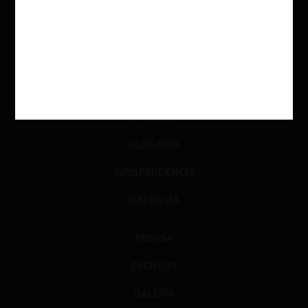
INVESTIGACIÓN
DIÁLOGO
LIBROS
OPINIÓN
PODCAST
GLOSARIO
JURISPRUDENCIA
DATOS+IA
PRENSA
EVENTOS
GALERÍA