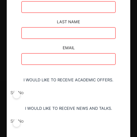
Autoridad
LAST NAME
Superintendencia de Industria y Comercio
EMAIL
Decisión Alcanzada
Aprobada con condiciones
I WOULD LIKE TO RECEIVE ACADEMIC OFFERS.
Sí
No
I WOULD LIKE TO RECEIVE NEWS AND TALKS.
Sí
No
Regístrate de forma gratuita para