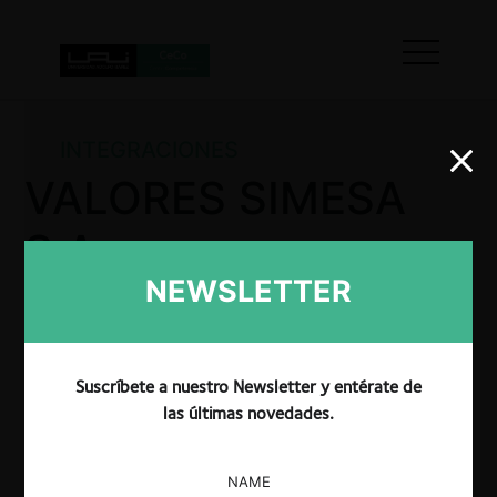
INTEGRACIONES
VALORES SIMESA
S.A.
NEWSLETTER
La SIC resolvió no objetar la operación de integración
informada por las partes, esto, sujeto al
Suscríbete a nuestro Newsletter y entérate de
cumplimiento de ciertos condicionamientos.
las últimas novedades.
NAME