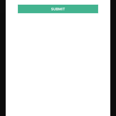
SUBMIT
Regístrate de forma gratuita para
seguir leyendo este contenido
Contenido exclusivo para los usuarios registrados de
CeCo
CREAR UNA CUENTA
INICIAR SESIÓN