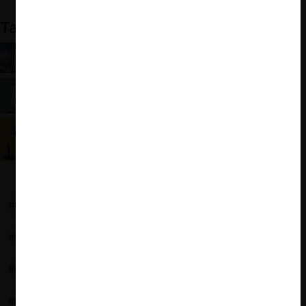
También te puede interesar:
Casos relevantes en EE.UU. de 2022: Mercados
laborales, digitales, patentes y fusiones
EE.UU.: Facultades de la FTC para regular los
pactos de no competencia
EE.UU.: Primera sanción para un caso de
colusión laboral
#NO POACH
#REINO UNIDO
#CMA
#POSNER
#MERCADO LABORAL
#COMPLIANCE
#PRÁCTICAS ANTICOMPETITIVAS
#NO POACH AGREEMENTS