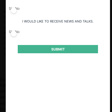
Sí
No
Mauricio Garetto B.
Abogado U. de Chile. Doctorando en
Derecho, Universidad de Oxford. LL.M., London School of
I WOULD LIKE TO RECEIVE NEWS AND TALKS.
Economics and Political Science. Se ha desempeñado como
abogado asociado en Ferrada Nehme, como asesor jurídico en
Sí
No
el Ministerio de Economía, Fomento y Turismo, en la División de
Fusiones y Estudios de la Fiscalía Nacional Económica y como
investigador en el Centro de Regulación y Competencia
(RegCom) de la Facultad de Derecho de la Universidad de
SUBMIT
Chile.
En general, la conducta de empleadores en el mercado del
trabajo no suele ser un foco de acción importante de las
autoridades de competencia. Aunque dicha tendencia es
entendible (y, en apariencia, incluso relativamente sencilla de
justificar en consideración a la priorización de actividades de
fiscalización que necesariamente ha de realizar toda autoridad),