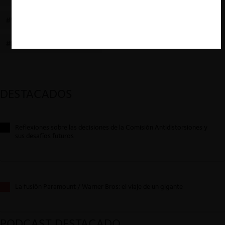
#WAGE-FIXING AGREEMENTS
#INFORMACIÓN SENSIBLE
DESTACADOS
Reflexiones sobre las decisiones de la Comisión Antidistorsiones y
sus desafíos futuros
La fusión Paramount / Warner Bros: el viaje de un gigante
PODCAST DESTACADO