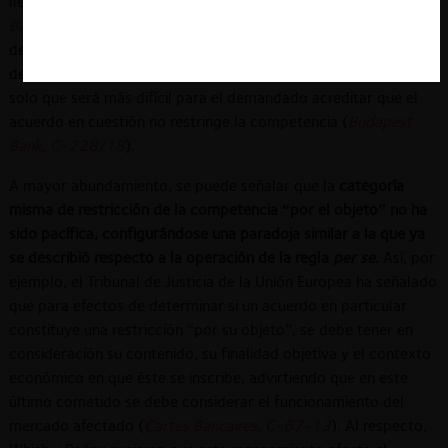
lleva a bajas de producción y aumentos de precios” (
Cartes
Bancaires, C-67-13
,
Maxima Latvija, C-345/14
). Sin perjuicio
de lo anterior, los efectos de estos acuerdos igualmente
deberán ser revisados bajo el párrafo tercero del artículo 101,
solo que será más difícil para el demandado acreditar que el
acuerdo en cuestión no restringe la competencia (
Budapest
Bank, C-228/18
).
A mayor abundamiento, se puede señalar que la
categoría
misma de restricción de la competencia “por el objeto” no ha
sido pacífica, configurándose una paradoja similar a la que ya
se describió respecto a la operación de la regla
per se
.
Así, por
ejemplo, el Tribunal de Justicia de la Unión Europea ha señalado
que para efectos de determinar si un acuerdo en particular
constituye una restricción “por su objeto”, se debe tener en
consideración su contenido, su finalidad objetiva y el contexto
económico en que éste se inscribe, advirtiendo que en este
último cometido se debe considerar el funcionamiento del
mercado afectado (
Cartes Bancaires, C-67-13
). Al respecto,