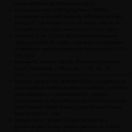
at war with itself.
Bork Publishing, EE.UU.
Christiansen, Arndt y Wolfgang Kerber (2006).
Competition policy with optimally differentiated rules
instead of “per se rules vs rule of reason
, Journal of
Competition Law and Economics, 2 (2): 215-244.
Grunberg, Jorge (2020).
Regla per se para carteles
duros y acuerdos de colaboración entre competidores:
un problema regulatorio aparente,
Investigaciones CeCo
(ver
aquí
).
Hovenkamp, Herbert (2018).
The Rule of Reason
, en
Faculty Scholarship at Penn Law. 1778, Vol. 70.
https://scholarship.law.upenn.edu/faculty_scholarship/
Vásquez, Omar y Zink, Manfred (2022).
La regla per se
en la legislación chilena de libre competencia, elementos
relevantes para su contextualización y algunas
interrogantes,
en Nuevo Régimen de Libre Competencia
(eds. Domingo Valdés Prieto y Omar Vásquez Duque),
Rubicón Editores, Chile.
Vásquez, Omar (2020). El lógico alcance de la
prohibición per se: una crítica al concepto de “cartel