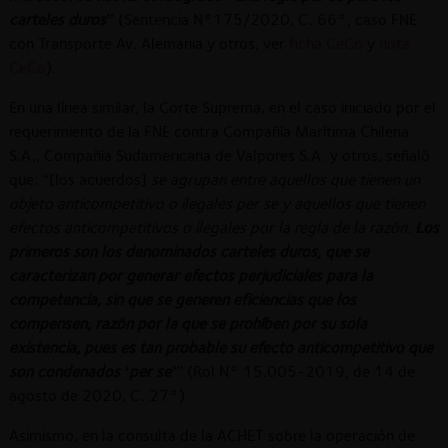
carteles duros
”
(Sentencia N°175/2020, C. 66°, caso FNE
con Transporte Av. Alemania y otros, ver
ficha CeCo
y
nota
CeCo
).
En una línea similar, la Corte Suprema, en el caso iniciado por el
requerimiento de la FNE contra Compañía Marítima Chilena
S.A., Compañía Sudamericana de Valpores S.A. y otros, señaló
que: “[los acuerdos]
se agrupan entre aquellos que tienen un
objeto anticompetitivo o ilegales per se y aquellos que tienen
efectos anticompetitivos o ilegales por la regla de la razón.
Los
primeros son los denominados carteles duros, que se
caracterizan por generar efectos perjudiciales para la
competencia, sin que se generen eficiencias que los
compensen, razón por la que se prohíben por su sola
existencia, pues es tan probable su efecto anticompetitivo que
son condenados ‘per se’
” (Rol N° 15.005-2019, de 14 de
agosto de 2020, C. 27°).
Asimismo, en la consulta de la ACHET sobre la operación de