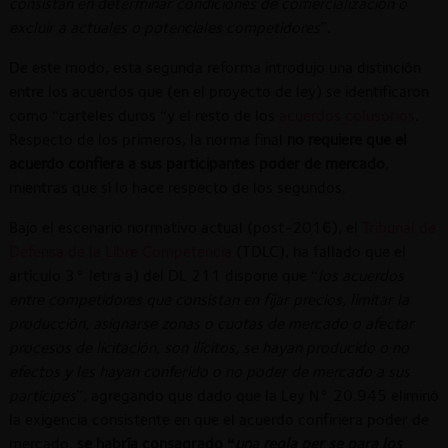
consistan en determinar condiciones de comercialización o
excluir a actuales o potenciales competidores
”.
De este modo, esta segunda reforma introdujo una distinción
entre los acuerdos que (en el proyecto de ley) se identificaron
como “carteles duros “y el resto de los
acuerdos colusorios
.
Respecto de los primeros, la norma final
no requiere que el
acuerdo confiera a sus participantes poder de mercado
,
mientras que sí lo hace respecto de los segundos.
Bajo el escenario normativo actual (post-2016), el
Tribunal de
Defensa de la Libre Competencia
(TDLC), ha fallado que el
artículo 3° letra a) del DL 211 dispone que “
los acuerdos
entre competidores que consistan en fijar precios, limitar la
producción, asignarse zonas o cuotas de mercado o afectar
procesos de licitación, son ilícitos, se hayan producido o no
efectos y les hayan conferido o no poder de mercado a sus
partícipes
”, agregando que dado que la Ley N° 20.945 eliminó
la exigencia consistente en que el acuerdo confiriera poder de
mercado,
se habría consagrado “
una regla per se para los