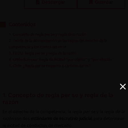
Descargar
Guardar
Contenidos
1. Concepto de regla per se y regla de la razón
2. Teoría de la diferenciación de las reglas del derecho de la
competencia y los costos del error
3. EE.UU: Regla per se y regla de la razón
4. Unión Europea: Regla de ilicitud “por objeto” y “por efectos”
5. Chile: ¿Regla per se respecto a carteles duros?
1. Concepto de regla per se y regla de la
razón
En el derecho de la competencia, la regla
per se
y la regla
de la
razón
son dos
estándares de escrutinio judicial
para determinar
la ilicitud de conductas de mercado.