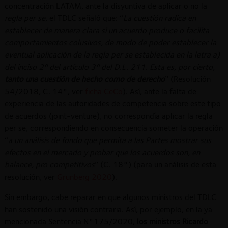
concentración LATAM, ante la disyuntiva de aplicar o no la
regla per se
, el TDLC señaló que: “
La cuestión radica en
establecer de manera clara si un acuerdo produce o facilita
comportamientos colusivos, de modo de poder establecer la
eventual aplicación de la regla per se establecida en la letra a)
del inciso 2º del artículo 3º del D.L. 211. Esta es, por cierto,
tanto una cuestión de hecho como de derecho
” (Resolución
54/2018, C. 14°, ver
ficha CeCo
). Así, ante la falta de
experiencia de las autoridades de competencia sobre este tipo
de acuerdos (joint-venture), no correspondía aplicar la regla
per se, correspondiendo en consecuencia someter la operación
“
a un análisis de fondo que permita a las Partes mostrar sus
efectos en el mercado y probar que los acuerdos son, en
balance, pro competitivos
” (C. 18°) (para un análisis de esta
resolución, ver
Grunberg 2020
).
Sin embargo, cabe reparar en que algunos ministros del TDLC
han sostenido una visión contraria. Así, por ejemplo, en la ya
mencionada Sentencia N°175/2020,
los ministros Ricardo