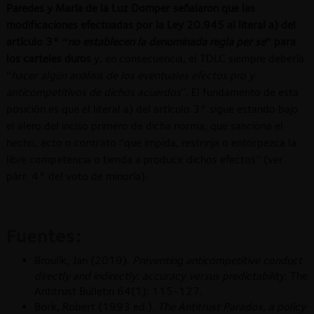
Paredes y María de la Luz Domper señalaron que
las
modificaciones efectuadas por la Ley 20.945 al literal a) del
artículo 3° “
no establecen la denominada regla per se
” para
los carteles duros
y, en consecuencia, el TDLC siempre debería
“
hacer algún análisis de los eventuales efectos pro y
anticompetitivos de dichos acuerdos
”. El fundamento de esta
posición es que el literal a) del artículo 3° sigue estando bajo
el alero del inciso primero de dicha norma, que sanciona el
hecho, acto o contrato “que impida, restrinja o entorpezca la
libre competencia o tienda a producir dichos efectos” (ver
párr. 4° del voto de minoría).
Fuentes:
Broulík, Jan (2019).
Preventing anticompetitive conduct
directly and indirectly: accuracy versus predictability
, The
Antitrust Bulletin 64(1): 115-127.
Bork, Robert (1993 ed.).
The Antitrust Paradox, a policy