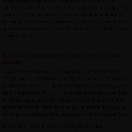
Whish y Bailey sugieren que este razonamiento afecta el
sentido mismo de la distinción entre restricción “por objeto” y
“por efecto”, que es precisamente evitarle al demandante la
necesidad de realizar un análisis de los efectos para invocar la
aplicación del primer párrafo del artículo 101 del TFUE (Whish
y Bailey, 2018).
5. Chile: ¿Regla per se respecto a carteles
duros?
Tras las reformas introducidas por la Ley 20.361 (del año
2009) y la Ley 20.945 (del año 2016) al artículo 3° letra a)
del Decreto Ley N°211 que Fija Normas para la Defensa de la
Libre Competencia (DL 211), es plausible afirmar que en Chile
existe una regla
per se
(de ilicitud) sobre carteles duros, si se
analiza el texto del ilícito de carteles y la historia fidedigna de
dicha ley. No obstante, esta interpretación no ha sido pacífica.
El artículo 3° letra a) del DL 211 sanciona lo que